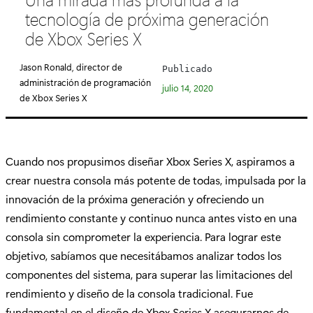
e
tecnología de próxima generación
g
de Xbox Series X
o
r
Jason Ronald, director de
Publicado
í
administración de programación
julio 14, 2020
a
de Xbox Series X
:
Cuando nos propusimos diseñar Xbox Series X, aspiramos a
crear nuestra consola más potente de todas, impulsada por la
innovación de la próxima generación y ofreciendo un
rendimiento constante y continuo nunca antes visto en una
consola sin comprometer la experiencia. Para lograr este
objetivo, sabíamos que necesitábamos analizar todos los
componentes del sistema, para superar las limitaciones del
rendimiento y diseño de la consola tradicional. Fue
fundamental en el diseño de Xbox Series X asegurarnos de