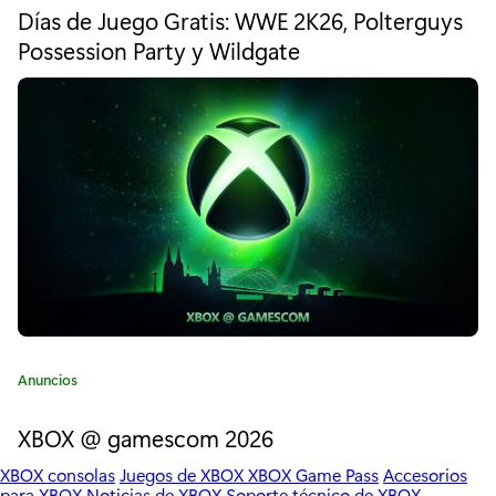
l
t
Días de Juego Gratis: WWE 2K26, Polterguys
e
o
Possession Party y Wildgate
g
c
o
r
i
í
a
d
:
a
d
d
e
X
C
Anuncios
b
a
t
XBOX @ gamescom 2026
o
e
x
XBOX consolas
Juegos de XBOX
XBOX Game Pass
Accesorios
g
para XBOX
Noticias de XBOX
Soporte técnico de XBOX
o