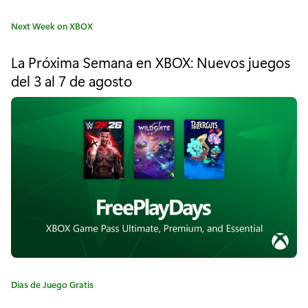
i
C
Next Week on XBOX
t
a
t
e
La Próxima Semana en XBOX: Nuevos juegos
e
del 3 al 7 de agosto
c
g
o
t
r
í
u
a
r
:
a
d
e
v
e
C
Días de Juego Gratis
a