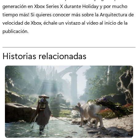
generación en Xbox Series X durante Holiday y por mucho
tiempo más! Si quieres conocer más sobre la Arquitectura de
velocidad de Xbox, échale un vistazo al video al inicio de la
publicación.
Historias relacionadas
p
o
r
"
A
r
q
u