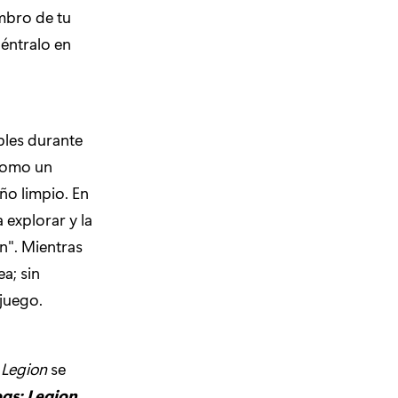
embro de tu
éntralo en
bles durante
 como un
ño limpio. En
 explorar y la
n". Mientras
a; sin
 juego.
 Legion
se
gs: Legion