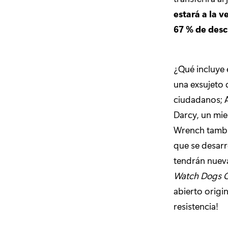
estará a la v
67 % de desc
¿Qué incluye 
una exsujeto 
ciudadanos; 
Darcy, un mie
Wrench tambi
que se desarr
tendrán nueva
Watch Dogs C
abierto origi
resistencia!