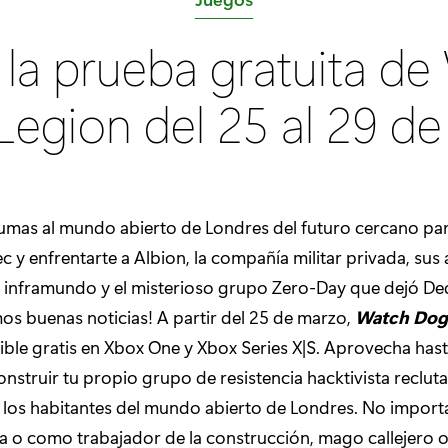
a
 la prueba gratuita de
t
e
Legion del 25 al 29 d
g
o
r
í
sumas al mundo abierto de Londres del futuro cercano para
a
c y enfrentarte a Albion, la compañía militar privada, sus 
:
l inframundo y el misterioso grupo Zero-Day que dejó D
mos buenas noticias! A partir del 25 de marzo,
Watch Dogs
ible gratis en Xbox One y Xbox Series X|S. Aprovecha hast
nstruir tu propio grupo de resistencia hacktivista reclut
 los habitantes del mundo abierto de Londres. No importa
 o como trabajador de la construcción, mago callejero 