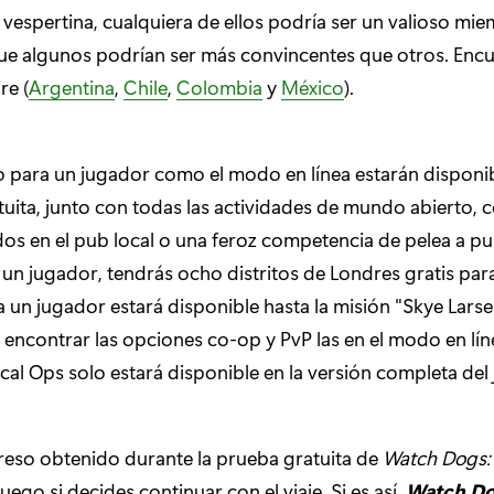
 vespertina, cualquiera de ellos podría ser un valioso mi
ue algunos podrían ser más convincentes que otros. Encu
re (
Argentina
,
Chile
,
Colombia
y
México
).
 para un jugador como el modo en línea estarán disponi
tuita, junto con todas las actividades de mundo abierto,
os en el pub local o una feroz competencia de pelea a pu
un jugador, tendrás ocho distritos de Londres gratis para
un jugador estará disponible hasta la misión "Skye Larse
 encontrar las opciones co-op y PvP las en el modo en líne
cal Ops solo estará disponible en la versión completa del
reso obtenido durante la prueba gratuita de
Watch Dogs:
 juego si decides continuar con el viaje. Si es así,
Watch Do