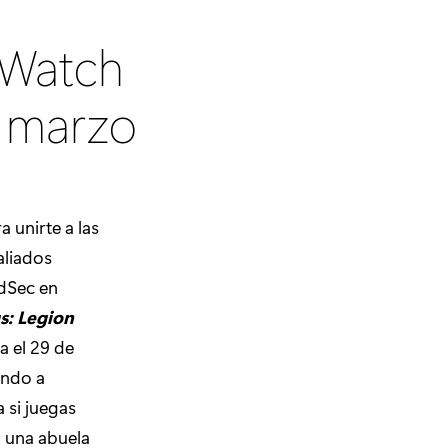
 Watch
e marzo
 unirte a las
aliados
edSec en
: Legion
a el 29 de
ando a
 si juegas
o una abuela