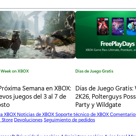
 Week on XBOX
C
Días de Juego Gratis
a
t
Próxima Semana en XBOX:
Días de Juego Gratis
e
vos juegos del 3 al 7 de
2K26, Polterguys Pos
g
osto
Party y Wildgate
o
r
ara XBOX
Noticias de XBOX
Soporte técnico de XBOX
Comentario
 Store
Devoluciones
Seguimiento de pedidos
í
a
: