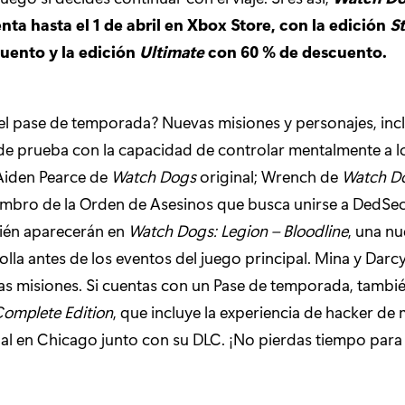
enta hasta el 1 de abril en Xbox Store, con la edición
S
uento y la edición
Ultimate
con 60 % de descuento.
el pase de temporada? Nuevas misiones y personajes, inc
de prueba con la capacidad de controlar mentalmente a l
Aiden Pearce de
Watch Dogs
original; Wrench de
Watch D
mbro de la Orden de Asesinos que busca unirse a DedSec
én aparecerán en
Watch Dogs: Legion – Bloodline
, una nu
olla antes de los eventos del juego principal. Mina y Darc
s misiones. Si cuentas con un Pase de temporada, tambié
omplete Edition
, que incluye la experiencia de hacker d
nal en Chicago junto con su DLC. ¡No pierdas tiempo para u