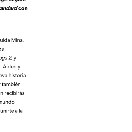
tandard
con
luida Mina,
os
ogs 2
; y
. Aiden y
eva historia
y también
n recibirás
e mundo
nirte a la