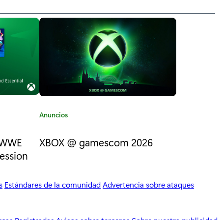
C
Anuncios
a
t
: WWE
XBOX @ gamescom 2026
e
session
g
o
r
s
Estándares de la comunidad
Advertencia sobre ataques
í
a
: