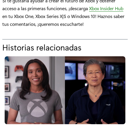
Si te gustaría ayudar a crear el futuro de Xbox y obtener
acceso a las primeras funciones, ¡descarga
Xbox Insider Hub
en tu Xbox One, Xbox Series X|S o Windows 10! Haznos saber
tus comentarios, ¡queremos escucharte!
Historias relacionadas
p
o
r
"
L
a
a
c