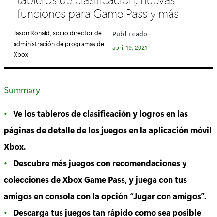
e
funciones para Game Pass y más
g
o
Jason Ronald, socio director de
Publicado
r
administración de programas de
abril 19, 2021
í
Xbox
a
:
Summary
Ve los tableros de clasificación y logros en las
páginas de detalle de los juegos en la aplicación móvil
Xbox.
Descubre más juegos con recomendaciones y
colecciones de Xbox Game Pass, y juega con tus
amigos en consola con la opción “Jugar con amigos”.
Descarga tus juegos tan rápido como sea posible