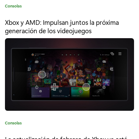
t
C
Consolas
u
a
t
a
Xbox y AMD: Impulsan juntos la próxima
e
generación de los videojuegos
l
g
o
i
r
í
z
a
a
:
c
i
ó
n
d
C
Consolas
a
e
t
La actualización de febrero de Xbox ya está