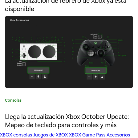
e
X
disponible
g
b
o
r
o
í
a
x
:
l
l
e
g
a
C
Consolas
c
a
t
Llega la actualización Xbox October Update:
o
e
Mapeo de teclado para controles y más
n
g
o
XBOX consolas
Juegos de XBOX
XBOX Game Pass
Accesorios