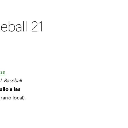
seball 21
ss
I. Baseball
ulio a las
rario local).