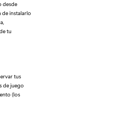
go desde
 de instalarlo
a,
de tu
servar tus
s de juego
ento (los