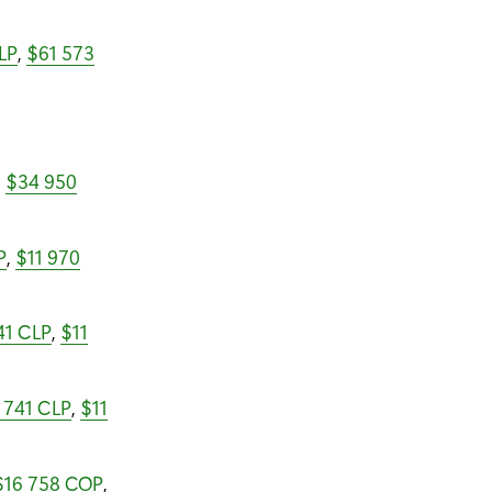
LP
,
$61 573
,
$34 950
P
,
$11 970
41 CLP
,
$11
 741 CLP
,
$11
$16 758 COP
,