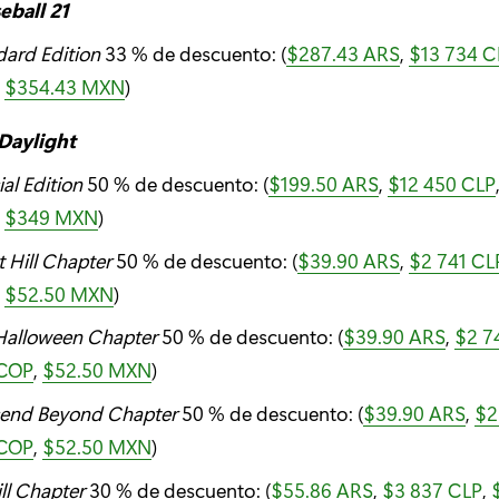
seball 21
dard Edition
33 % de descuento: (
$287.43 ARS
,
$13 734 C
,
$354.43 MXN
)
Daylight
al Edition
50 % de descuento: (
$199.50 ARS
,
$12 450 CLP
,
$349 MXN
)
t Hill Chapter
50 % de descuento: (
$39.90 ARS
,
$2 741 CL
,
$52.50 MXN
)
Halloween Chapter
50 % de descuento: (
$39.90 ARS
,
$2 7
 COP
,
$52.50 MXN
)
end Beyond Chapter
50 % de descuento: (
$39.90 ARS
,
$2
 COP
,
$52.50 MXN
)
ill Chapter
30 % de descuento: (
$55.86 ARS
,
$3 837 CLP
,