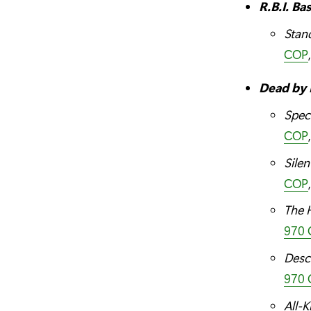
R.B.I. Ba
Stan
COP
Dead by 
Speci
COP
Silen
COP
The 
970
Desc
970
All-K