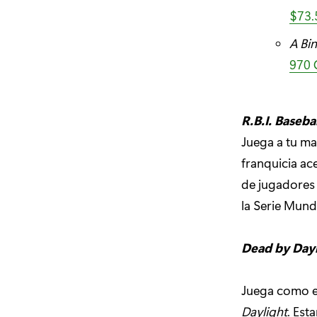
$73
A Bi
970
R.B.I. Basebal
Juega a tu ma
franquicia ac
de jugadores 
la Serie Mundi
Dead by Day
Juega como el
Daylight
. Est