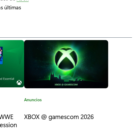
s últimas
C
Anuncios
a
t
: WWE
XBOX @ gamescom 2026
e
session
g
o