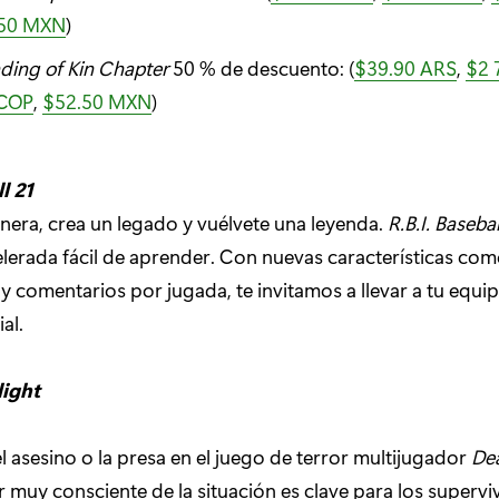
.50 MXN
)
nding of Kin Chapter
50 % de descuento: (
$39.90 ARS
,
$2 
 COP
,
$52.50 MXN
)
l 21
nera, crea un legado y vuélvete una leyenda.
R.B.I. Basebal
elerada fácil de aprender. Con nuevas características com
y comentarios por jugada, te invitamos a llevar a tu equip
al.
light
 asesino o la presa en el juego de terror multijugador
De
ar muy consciente de la situación es clave para los supervi