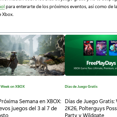
ñol
para enterarte de los próximos eventos, así como de la
e Xbox.
 Week on XBOX
C
Días de Juego Gratis
a
t
Próxima Semana en XBOX:
Días de Juego Gratis
e
vos juegos del 3 al 7 de
2K26, Polterguys Pos
g
osto
Party y Wildgate
o