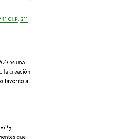
741 CLP
,
$11
l 21
es una
o la creación
o favorito a
ad by
vientes que