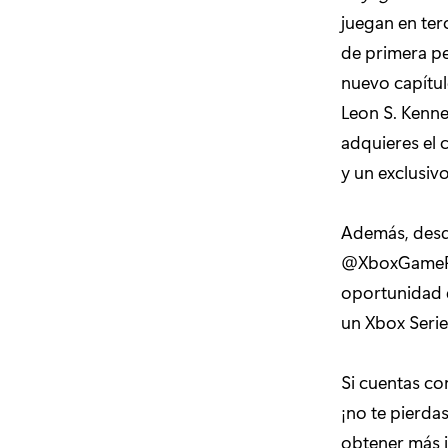
juegan en ter
de primera pe
nuevo capítulo
Leon S. Kenned
adquieres el
y un exclusiv
Además, desde
@XboxGamePas
oportunidad 
un Xbox Serie
Si cuentas co
¡no te pierda
obtener más i