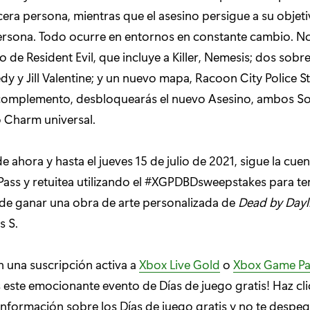
cera persona, mientras que el asesino persigue a su obje
rsona. Todo ocurre en entornos en constante cambio. No 
 de Resident Evil, que incluye a Killer, Nemesis; dos sobre
y y Jill Valentine; y un nuevo mapa, Racoon City Police St
 complemento, desbloquearás el nuevo Asesino, ambos So
o Charm universal.
 ahora y hasta el jueves 15 de julio de 2021, sigue la cue
s y retuitea utilizando el #XGPDBDsweepstakes para ten
de ganar una obra de arte personalizada de
Dead by Dayl
s S.
n una suscripción activa a
Xbox Live Gold
o
Xbox Game Pa
s este emocionante evento de Días de juego gratis! Haz cl
nformación sobre los Días de juego gratis y no te despe