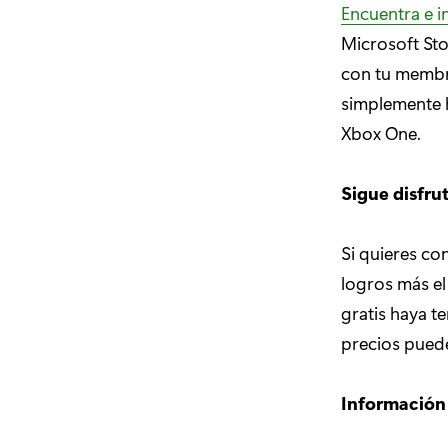
Encuentra e i
Microsoft Sto
con tu membre
simplemente h
Xbox One.
Sigue disfru
Si quieres con
logros más el
gratis haya t
precios puede
Información 