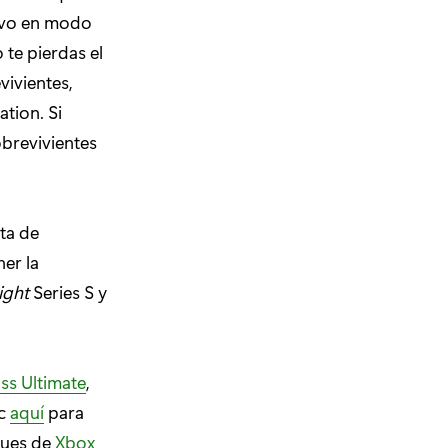
tivo en modo
te pierdas el
vivientes,
ation. Si
brevivientes
nta de
er la
ight
Series S y
ss Ultimate
,
ic
aquí
para
gues de
Xbox