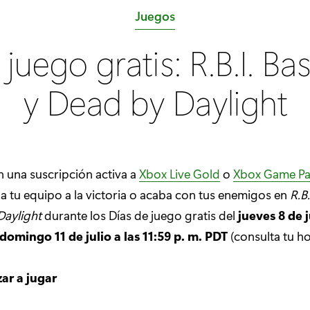
C
Juegos
a
juego gratis: R.B.I. Ba
t
e
y Dead by Daylight
g
o
r
í
n una suscripción activa a
Xbox Live Gold
o
Xbox Game Pa
a
 a tu equipo a la victoria o acaba con tus enemigos en
R.B.
:
Daylight
durante los Días de juego gratis del
jueves 8 de j
domingo 11 de julio a las 11:59 p. m. PDT
(consulta tu ho
r a jugar