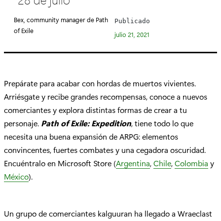
e
g
Bex, community manager de Path
Publicado
o
of Exile
julio 21, 2021
r
í
a
:
Prepárate para acabar con hordas de muertos vivientes.
Arriésgate y recibe grandes recompensas, conoce a nuevos
comerciantes y explora distintas formas de crear a tu
personaje.
Path of Exile: Expedition
, tiene todo lo que
necesita una buena expansión de ARPG: elementos
convincentes, fuertes combates y una cegadora oscuridad.
Encuéntralo en Microsoft Store (
Argentina
,
Chile
,
Colombia
y
México
).
Un grupo de comerciantes kalguuran ha llegado a Wraeclast