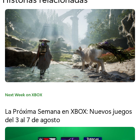
o
r
"
P
a
t
h
o
C
Next Week on XBOX
f
a
t
E
La Próxima Semana en XBOX: Nuevos juegos
e
del 3 al 7 de agosto
x
g
o
i
r