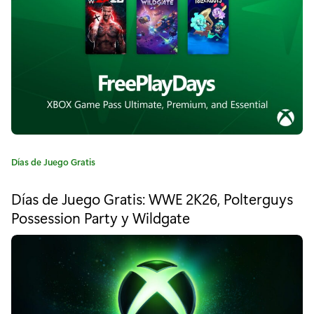
í
l
a
e
:
:
E
x
p
e
C
Días de Juego Gratis
a
d
t
Días de Juego Gratis: WWE 2K26, Polterguys
e
i
Possession Party y Wildgate
g
t
o
r
i
í
a
o
: