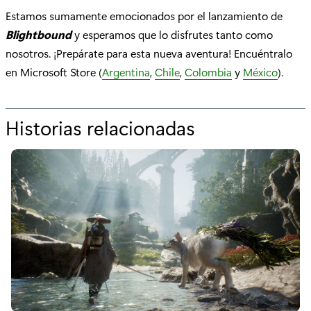
Estamos sumamente emocionados por el lanzamiento de
Blightbound
y esperamos que lo disfrutes tanto como
nosotros. ¡Prepárate para esta nueva aventura! Encuéntralo
en Microsoft Store (
Argentina
,
Chile
,
Colombia
y
México
).
Historias relacionadas
p
o
r
"
B
l
i
g