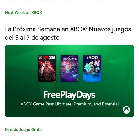
h
C
Next Week on XBOX
t
a
t
b
La Próxima Semana en XBOX: Nuevos juegos
e
del 3 al 7 de agosto
o
g
o
u
r
í
n
a
d
:
l
l
e
g
a
C
Días de Juego Gratis
a