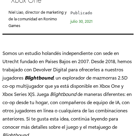
e
g
Niel Liao, director de marketing y
Publicado
o
de la comunidad en Ronimo
julio 30, 2021
r
Games
í
a
:
Somos un estudio holandés independiente con sede en
Utrecht fundado en Países Bajos en 2007. Desde 2018, hemos
trabajado con Devolver Digital para ofrecerles a nuestros
jugadores
Blightbound
, un explorador de mazmorras 2.5D
co-op multijugador que ya está disponible en Xbox One y
Xbox Series X|S. Juega
Blightbound
de maneras diferentes: en
co-op desde tu hogar, con compañeros de equipo de IA, con
otros jugadores en línea o cualquiera de las combinaciones
anteriores. Si te gusta esta idea, continúa leyendo para
conocer más detalles sobre el juego y el metajuego de
Blightbound
.