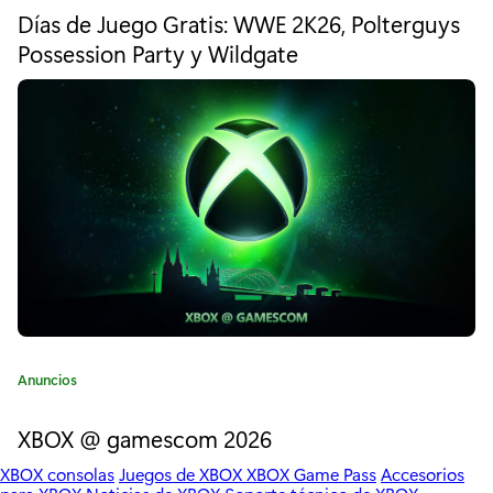
a
t
Días de Juego Gratis: WWE 2K26, Polterguys
e
X
Possession Party y Wildgate
g
b
o
r
o
í
a
x
:
S
e
r
i
e
C
Anuncios
s
a
t
XBOX @ gamescom 2026
X
e
|
XBOX consolas
Juegos de XBOX
XBOX Game Pass
Accesorios
g