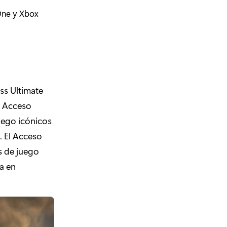
 One y Xbox
ss Ultimate
 Acceso
uego icónicos
. El Acceso
s de juego
a en