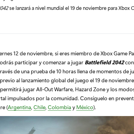
2042
se lanzará a nivel mundial el 19 de noviembre para Xbox
viernes 12 de noviembre, si eres miembro de Xbox Game Pa
odrás participar y comenzar a jugar
Battlefield 2042
con
través de una prueba de 10 horas llena de momentos de j
d previo al lanzamiento global del juego el 19 de noviembre
 permitirá jugar All-Out Warfare, Hazard Zone y los modo
ortal impulsados ​​por la comunidad. Consíguelo en prevent
re (
Argentina
,
Chile
,
Colombia
y
México
).