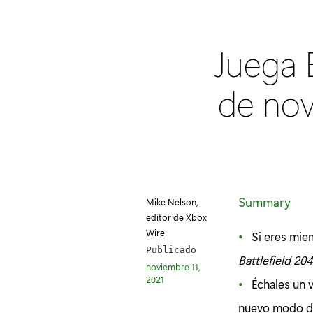
Juega B
de no
Summary
Mike Nelson,
editor de Xbox
Wire
Si eres mie
Publicado
Battlefield 20
noviembre 11,
2021
Échales un 
nuevo modo de