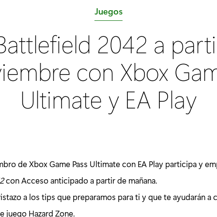
C
Juegos
a
attlefield 2042 a parti
t
e
viembre con Xbox Gam
g
o
Ultimate y EA Play
r
í
a
:
mbro de Xbox Game Pass Ultimate con EA Play participa y emp
42
con Acceso anticipado a partir de mañana.
vistazo a los tips que preparamos para ti y que te ayudarán a
 juego Hazard Zone.