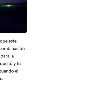
 que este
a combinación
 para la
que tú y tu
 cuando el
e.