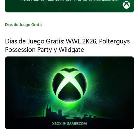
c
e
s
C
Días de Juego Gratis
a
t
t
Días de Juego Gratis: WWE 2K26, Polterguys
e
r
Possession Party y Wildgate
g
e
o
r
n
í
a
a
:
l
a
T
e
m