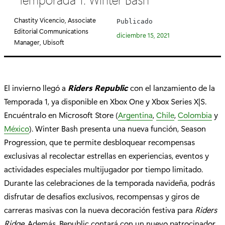
e
g
Chastity Vicencio, Associate
Publicado
o
Editorial Communications
diciembre 15, 2021
r
Manager, Ubisoft
í
a
:
El invierno llegó a
Riders Republic
con el lanzamiento de la
Temporada 1, ya disponible en Xbox One y Xbox Series X|S.
Encuéntralo en Microsoft Store (
Argentina
,
Chile
,
Colombia
y
México
). Winter Bash presenta una nueva función, Season
Progression, que te permite desbloquear recompensas
exclusivas al recolectar estrellas en experiencias, eventos y
actividades especiales multijugador por tiempo limitado.
Durante las celebraciones de la temporada navideña, podrás
disfrutar de desafíos exclusivos, recompensas y giros de
carreras masivas con la nueva decoración festiva para
Riders
Ridge
. Además, Republic contará con un nuevo patrocinador,