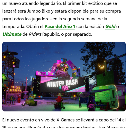
un nuevo atuendo legendario. El primer kit exótico que se
lanzará será Jumbo Bike y estará disponible para su compra
para todos los jugadores en la segunda semana de la
temporada. Obtén el
Pase del Año 1
con la edición
Gold
o
Ultimate
de
Riders
Republic, o por separado.
El nuevo evento en vivo de X-Games se llevará a cabo del 14 al
19 de enero. ¡Prepárate para los nuevos desafíos temáticos de