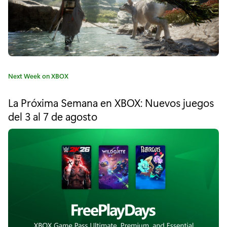
i
d
e
r
C
Next Week on XBOX
s
a
t
R
La Próxima Semana en XBOX: Nuevos juegos
e
del 3 al 7 de agosto
e
g
o
p
r
í
u
a
b
:
l
i