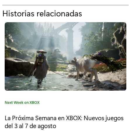
Historias relacionadas
p
o
r
"
L
a
p
r
ó
C
Next Week on XBOX
x
a
t
i
La Próxima Semana en XBOX: Nuevos juegos
e
del 3 al 7 de agosto
m
g