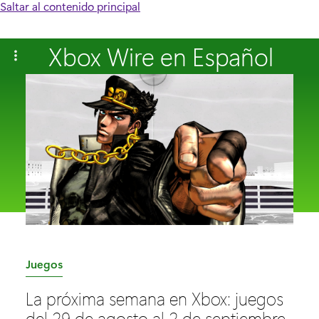
Saltar al contenido principal
Xbox Wire en Español
C
Juegos
a
La próxima semana en Xbox: juegos
t
del 29 de agosto al 2 de septiembre