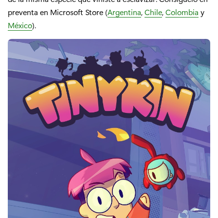
preventa en Microsoft Store (
Argentina
,
Chile
,
Colombia
y
México
).