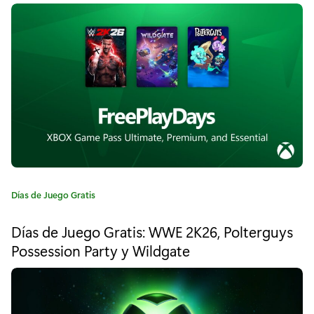
o
a
r
í
s
a
e
:
m
a
n
a
e
C
Días de Juego Gratis
a
n
t
Días de Juego Gratis: WWE 2K26, Polterguys
e
X
Possession Party y Wildgate
g
b
o
r
o
í
a