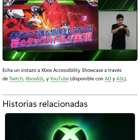
Echa un vistazo a Xbox Accessibility Showcase a través
de
Twitch
,
XboxASL
, y
YouTube
(disponible con
AD
y
ASL
).
Historias relacionadas
p
o
r
"