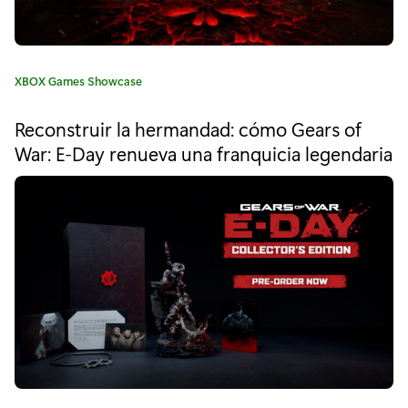
l
a
c
C
XBOX Games Showcase
o
a
t
Reconstruir la hermandad: cómo Gears of
m
e
War: E-Day renueva una franquicia legendaria
g
u
o
r
n
í
i
a
:
d
a
d
d
e