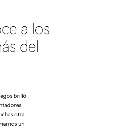
ce a los
ás del
uegos brilló
entadores
uchas otra
omarnos un