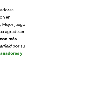
gadores
ron en
a, Mejor juego
box agradecer
 con más
arfield
por su
ganadores y