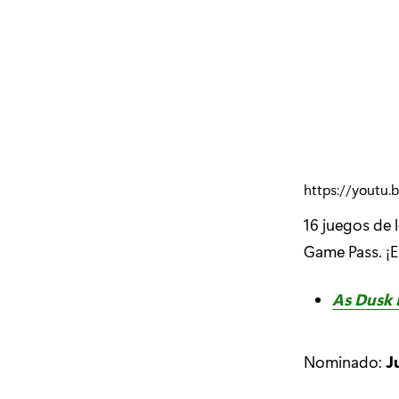
https://youtu.
16 juegos de 
Game Pass. ¡E
As Dusk F
Nominado:
J