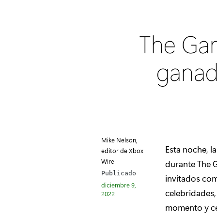
The Gam
ganad
Mike Nelson,
Esta noche, la
editor de Xbox
Wire
durante The 
Publicado
invitados com
diciembre 9,
celebridades
2022
momento y cel