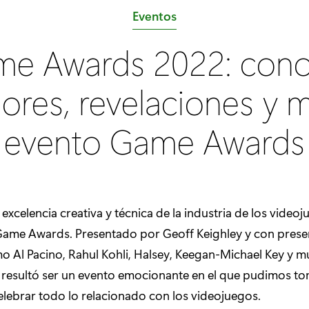
C
Eventos
a
e Awards 2022: cono
t
e
ores, revelaciones y m
g
o
evento Game Awards
r
í
a
:
 excelencia creativa y técnica de la industria de los videoj
Game Awards. Presentado por Geoff Keighley y con pres
o Al Pacino, Rahul Kohli, Halsey, Keegan-Michael Key y m
, resultó ser un evento emocionante en el que pudimos t
ebrar todo lo relacionado con los videojuegos.