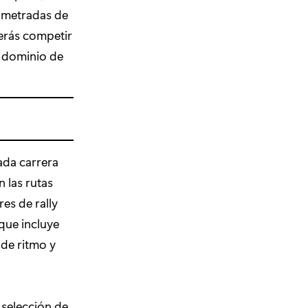
nometradas de
berás competir
u dominio de
ada carrera
 las rutas
es de rally
que incluye
 de ritmo y
 selección de