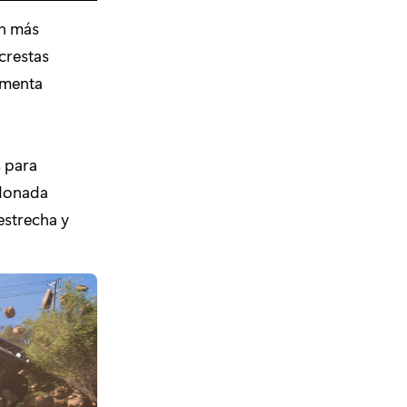
ón más
crestas
imenta
 para
ndonada
estrecha y