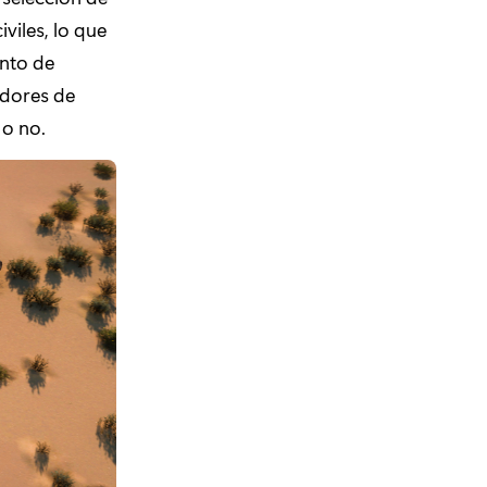
viles, lo que
ento de
adores de
 o no.