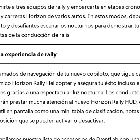
irte a tres equipos de rally y embarcarte en etapas cro
 y carreras Horizon de varios autos. En estos modos, de
falto y desafiantes escenarios nocturnos para demostrar t
tas de la conducción de ralis.
a experiencia de rally
lamados de navegación de tu nuevo copiloto, que sigue c
mico Horizon Rally Helicopter y asegura tu éxito incluso en
es gracias a una espectacular luz nocturna. Los conductor
án prestar mucha atención al nuevo Horizon Rally HUD, 
til en pantalla como una mini tabla de clasificación, notas
sición que se pueden activar o desactivar.
pliamos nuestra lista de accesorios de EventLab con una