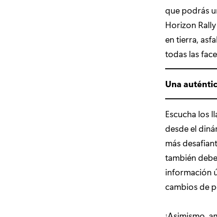
que podrás un
Horizon Rally
en tierra, as
todas las face
Una auténtic
Escucha los l
desde el diná
más desafiant
también deber
información ú
cambios de po
¡Asimismo, am