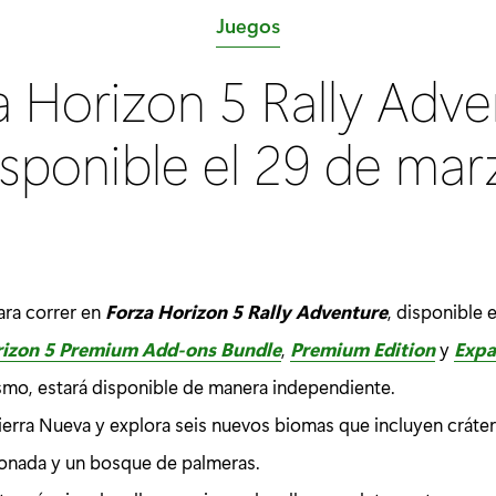
C
Juegos
a
a Horizon 5 Rally Adve
t
e
isponible el 29 de mar
g
o
r
í
a
ara correr en
Forza Horizon 5 Rally Adventure
, disponible 
:
rizon 5 Premium Add-ons Bundle
,
Premium Edition
y
Expa
ismo, estará disponible de manera independiente.
erra Nueva y explora seis nuevos biomas que incluyen cráter
onada y un bosque de palmeras.