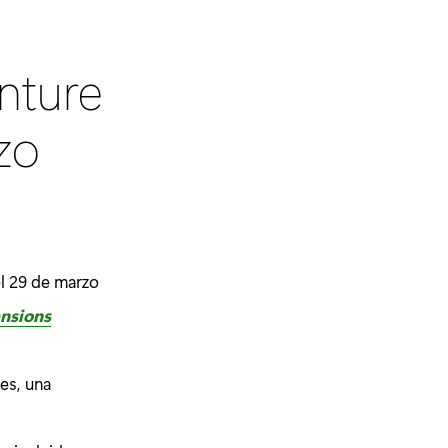
nture
zo
el 29 de marzo
nsions
es, una