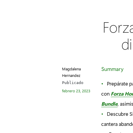
Forz
d
Summary
Magdalena
Hernandez
Prepárate p
Publicado
febrero 23, 2023
con
Forza Ho
Bundle
, asim
Descubre Si
cantera aband