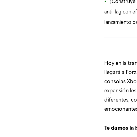
¡Construye 
anti-lag con e
lanzamiento par
Hoy en la tra
llegará a For
consolas Xbo
expansión les
diferentes; c
emocionantes
Te damos la 