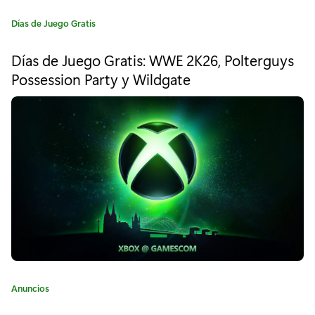
2
C
Días de Juego Gratis
a
3
t
Días de Juego Gratis: WWE 2K26, Polterguys
e
:
Possession Party y Wildgate
g
E
o
r
L
í
a
R
:
E
S
U
M
E
C
Anuncios
N
a