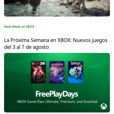
N
E
C
C
Next Week on XBOX
R
a
t
A
La Próxima Semana en XBOX: Nuevos juegos
e
del 3 al 7 de agosto
F
g
o
T
r
í
L
a
I
:
V
E
2
0