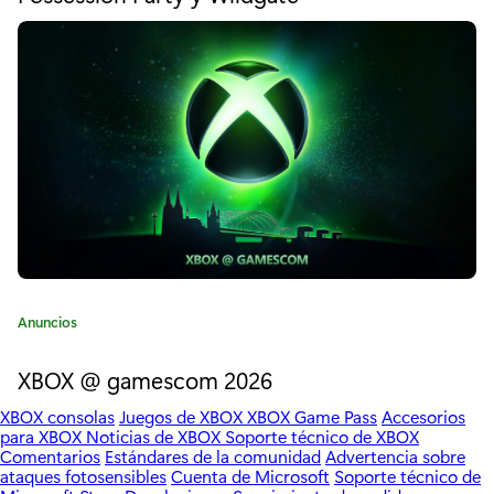
b
o
r
o
í
a
x
:
:
j
u
e
g
C
Anuncios
o
a
t
XBOX @ gamescom 2026
s
e
d
XBOX consolas
Juegos de XBOX
XBOX Game Pass
Accesorios
g
para XBOX
Noticias de XBOX
Soporte técnico de XBOX
o
e
Comentarios
Estándares de la comunidad
Advertencia sobre
r
ataques fotosensibles
Cuenta de Microsoft
Soporte técnico de
í