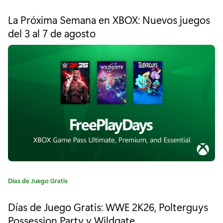
x
a
t
i
La Próxima Semana en XBOX: Nuevos juegos
e
del 3 al 7 de agosto
m
g
o
a
r
í
s
a
e
:
m
a
n
a
e
C
Días de Juego Gratis
a
n
t
Días de Juego Gratis: WWE 2K26, Polterguys
e
X
Possession Party y Wildgate
g