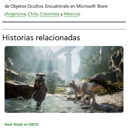
de Objetos Ocultos. Encuéntralo en Microsoft Store
(
Argentina
,
Chile
,
Colombia
y
México
).
Historias relacionadas
p
o
r
"
L
a
p
r
ó
C
Next Week on XBOX