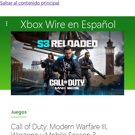
Saltar al contenido principal
Xbox Wire en Español
C
Juegos
a
Call of Duty: Modern Warfare III,
t
Warzone y Mobile Season 3