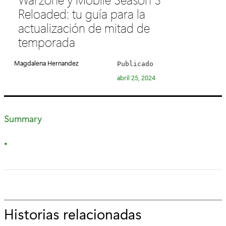
e
Reloaded: tu guía para la
g
actualización de mitad de
o
temporada
r
í
Magdalena Hernandez
Publicado
a
abril 25, 2024
:
Summary
Historias relacionadas
p