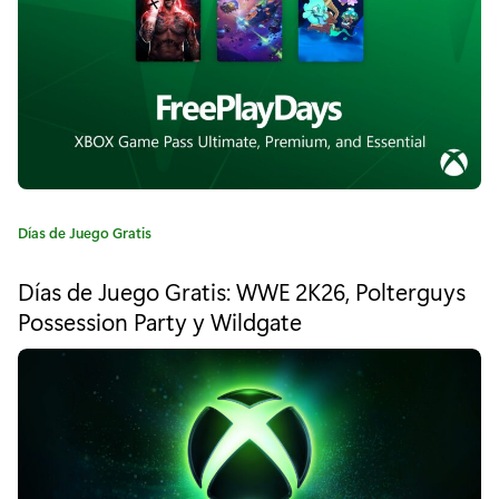
a
:
:
M
o
d
e
r
C
Días de Juego Gratis
a
n
t
Días de Juego Gratis: WWE 2K26, Polterguys
e
W
Possession Party y Wildgate
g
a
o
r
r
í
a
f
:
a