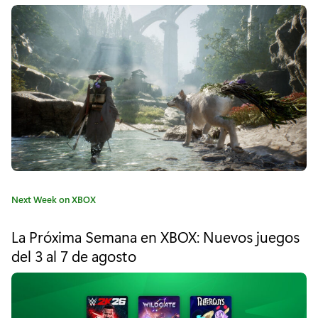
o
r
"
C
a
l
l
o
C
Next Week on XBOX
f
a
t
D
La Próxima Semana en XBOX: Nuevos juegos
e
del 3 al 7 de agosto
u
g
o
t
r
í
y