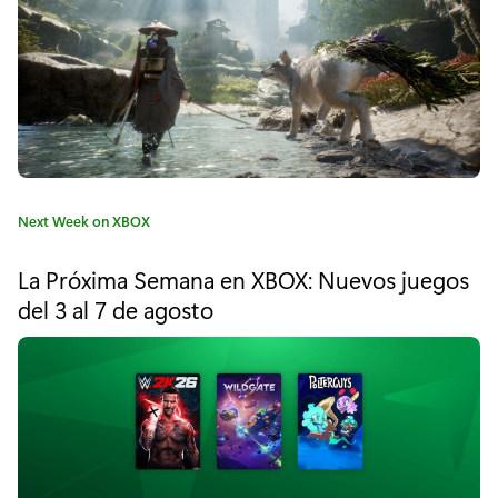
"
S
e
n
u
a
C
Next Week on XBOX
’
a
t
s
La Próxima Semana en XBOX: Nuevos juegos
e
del 3 al 7 de agosto
S
g
o
a
r
í
g
a
a
:
: