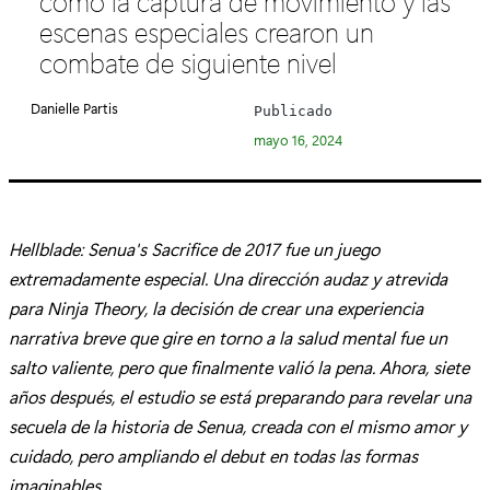
como la captura de movimiento y las
e
escenas especiales crearon un
g
combate de siguiente nivel
o
r
Danielle Partis
Publicado
í
mayo 16, 2024
a
:
Hellblade: Senua's Sacrifice de 2017 fue un juego
extremadamente especial. Una dirección audaz y atrevida
para Ninja Theory, la decisión de crear una experiencia
narrativa breve que gire en torno a la salud mental fue un
salto valiente, pero que finalmente valió la pena. Ahora, siete
años después, el estudio se está preparando para revelar una
secuela de la historia de Senua, creada con el mismo amor y
cuidado, pero ampliando el debut en todas las formas
imaginables.