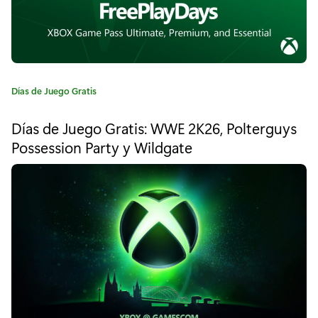
H
e
l
l
C
Días de Juego Gratis
a
b
t
Días de Juego Gratis: WWE 2K26, Polterguys
e
l
Possession Party y Wildgate
g
a
o
r
d
í
a
e
:
I
I
: