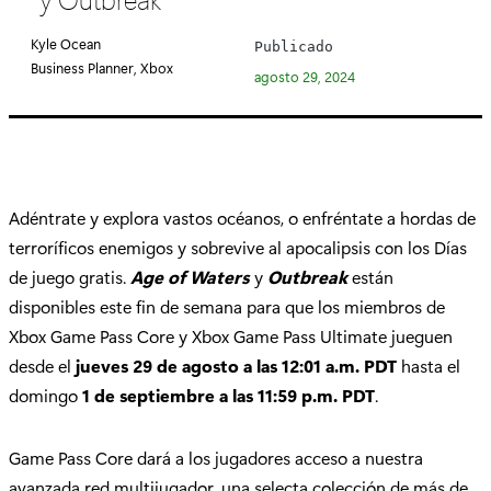
e
g
Kyle Ocean
Publicado
o
Business Planner, Xbox
agosto 29, 2024
r
í
a
:
Adéntrate y explora vastos océanos, o enfréntate a hordas de
terroríficos enemigos y sobrevive al apocalipsis con los Días
de juego gratis.
Age of Waters
y
Outbreak
están
disponibles este fin de semana para que los miembros de
Xbox Game Pass Core y Xbox Game Pass Ultimate jueguen
desde el
jueves 29 de agosto a las 12:01 a.m. PDT
hasta el
domingo
1 de septiembre a las 11:59 p.m. PDT
.
Game Pass Core dará a los jugadores acceso a nuestra
avanzada red multijugador, una selecta colección de más de