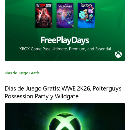
e
í
g
a
o
:
g
r
a
t
i
C
Días de Juego Gratis
a
s
t
Días de Juego Gratis: WWE 2K26, Polterguys
e
Possession Party y Wildgate
g
–
o
r
A
í
a
g
: