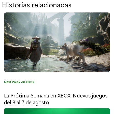
Historias relacionadas
p
o
r
"
D
í
a
s
d
C
Next Week on XBOX
e
a
t
j
La Próxima Semana en XBOX: Nuevos juegos
e
del 3 al 7 de agosto
u
g
o
r