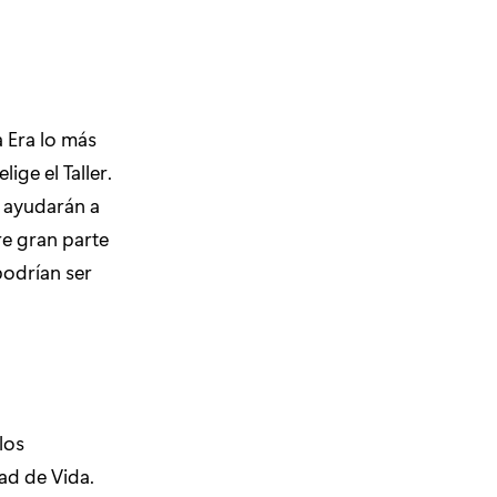
a Era lo más
ige el Taller.
e ayudarán a
re gran parte
podrían ser
los
ad de Vida.