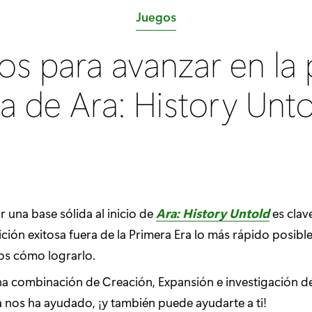
C
Juegos
a
os para avanzar en la 
t
e
a de Ara: History Unt
g
o
r
í
a
:
 una base sólida al inicio de
Ara: History Untold
es clav
ición exitosa fuera de la Primera Era lo más rápido posible
s cómo lograrlo.
una combinación de Creación, Expansión e investigación d
a nos ha ayudado, ¡y también puede ayudarte a ti!