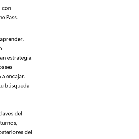
C con
me Pass.
 aprender,
o
n estrategia.
pases
 a encajar.
 tu búsqueda
laves del
 turnos,
osteriores del