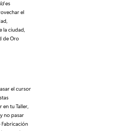
ld
es
rovechar el
dad,
e la ciudad,
ad de Oro
asar el cursor
stas
en tu Taller,
(y no pasar
e Fabricación