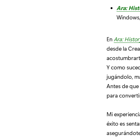
Ara: His
Windows, 
En
Ara: Histo
desde la Crea
acostumbrart
Y como suced
jugándolo, má
Antes de que 
para converti
Mi experienc
éxito es sent
asegurándote 