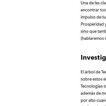
Una de las cl
encontrar tod
impulso de tu
Prosperidad y
sino que tamb
(hablaremos 
Investig
El árbol de T
sobre estos e
Tecnologías t
además de mej
por alto cuan