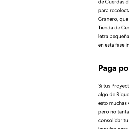
de Cuerdas d
para recolec
Granero, que 
Tienda de Cer
letra pequeña
en esta fase in
Paga po
Si tus Proyec
algo de Rique
esto muchas v
pero no tanta
consolidar tu
impulso para