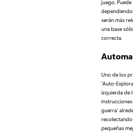
juego. Puede 
dependiendo d
serán más rel
una base sóli
correcta.
Automat
Uno de los pr
‘Auto-Explora
izquierda de l
instrucciones 
guerra’ alred
recolectando 
pequeñas mej