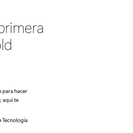
primera
old
e para hacer
; aquí te
e Tecnología