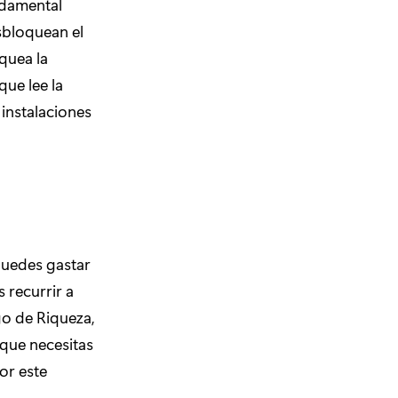
damental
sbloquean el
quea la
ue lee la
instalaciones
puedes gastar
 recurrir a
go de Riqueza,
 que necesitas
or este