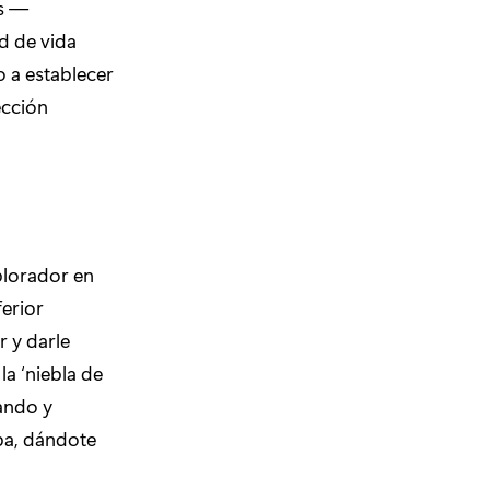
os —
d de vida
 a establecer
ección
plorador en
ferior
r y darle
la ‘niebla de
ando y
pa, dándote