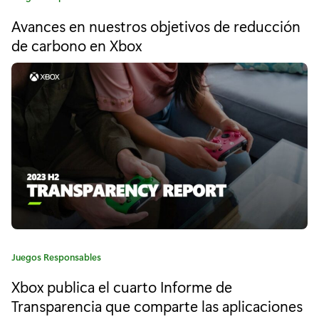
a
a
Avances en nuestros objetivos de reducción
t
s
e
de carbono en Xbox
s
g
o
o
r
í
l
a
:
u
c
i
o
n
C
Juegos Responsables
e
a
Xbox publica el cuarto Informe de
s
t
e
Transparencia que comparte las aplicaciones
g