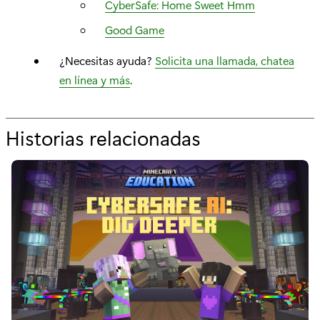
CyberSafe: Home Sweet Hmm
Good Game
¿Necesitas ayuda?
Solicita una llamada, chatea
en línea y más
.
Historias relacionadas
p
o
r
“
X
b
o
x