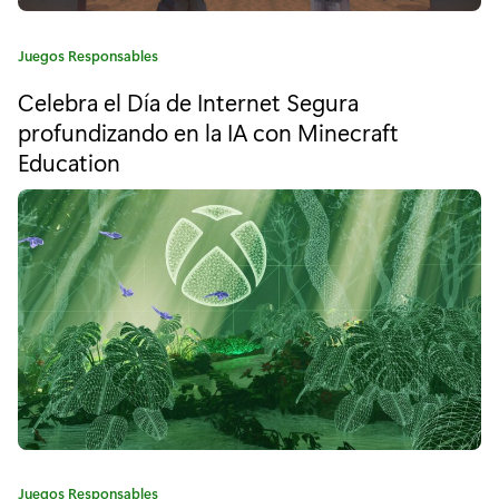
p
C
Juegos Responsables
r
a
Celebra el Día de Internet Segura
t
e
e
profundizando en la IA con Minecraft
s
g
Education
o
e
r
í
n
a
t
:
a
n
u
e
v
C
Juegos Responsables