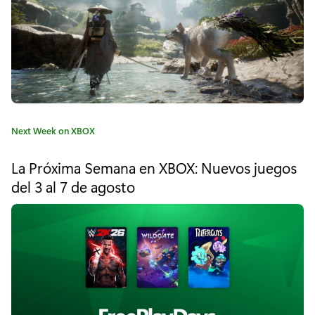
D
í
a
s
d
C
Next Week on XBOX
e
a
t
j
La Próxima Semana en XBOX: Nuevos juegos
e
del 3 al 7 de agosto
u
g
o
e
r
í
g
a
o
:
g