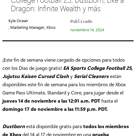
e
Dragon: Infinite Wealth y más
g
o
Kyle Ocean
Publicado
r
, Marketing Manager, Xbox
noviembre 14, 2024
í
a
:
¡Este fin de semana viene cargado de opciones para todos
con los Días de juego gratis!
EA Sports College Football 25
,
Jujutsu Kaisen Cursed Clash
y
Serial Cleaners
están
disponibles este fin de semana para los miembros de Xbox
Game Pass Ultimate, Standard y Core, para jugar desde el
jueves 14 de noviembre a las 12:01 a.m. PDT
hasta el
domingo 17 de noviembre a las 11:59 p.m. PDT.
Dustborn
está disponible gratis para
todos los miembros
de Xbox
del 14 al 17 de noviembre en una
prueba