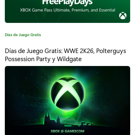
r
a
t
i
C
Días de Juego Gratis
a
s
t
Días de Juego Gratis: WWE 2K26, Polterguys
e
–
Possession Party y Wildgate
g
E
o
r
A
í
a
S
:
p
o
r
t