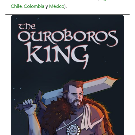
Chile
,
Colombia
y
México
).