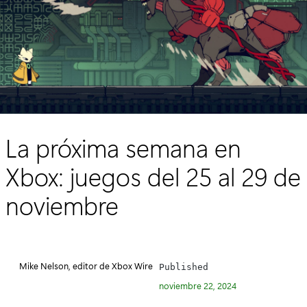
a
l
:
2
5
a
l
La próxima semana en
2
Xbox: juegos del 25 al 29 de
9
d
noviembre
e
n
o
Mike Nelson, editor de Xbox Wire
Published
noviembre 22, 2024
v