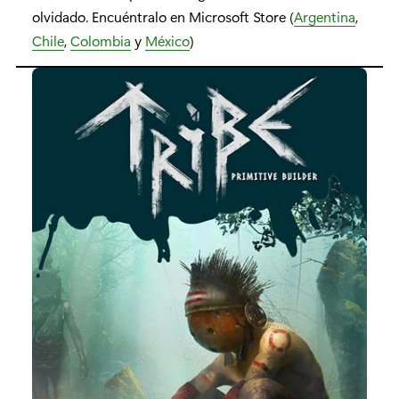
olvidado. Encuéntralo en Microsoft Store (
Argentina
,
Chile
,
Colombia
y
México
)