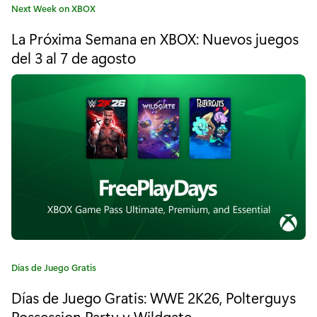
C
Next Week on XBOX
x
a
La Próxima Semana en XBOX: Nuevos juegos
t
i
e
del 3 al 7 de agosto
m
g
o
a
r
í
s
a
e
:
m
a
n
a
C
Días de Juego Gratis
e
a
Días de Juego Gratis: WWE 2K26, Polterguys
n
t
e
Possession Party y Wildgate