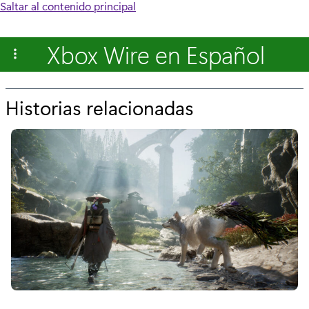
Saltar al contenido principal
Xbox Wire en Español
Historias relacionadas
p
o
r
“
L
a
p
r
ó