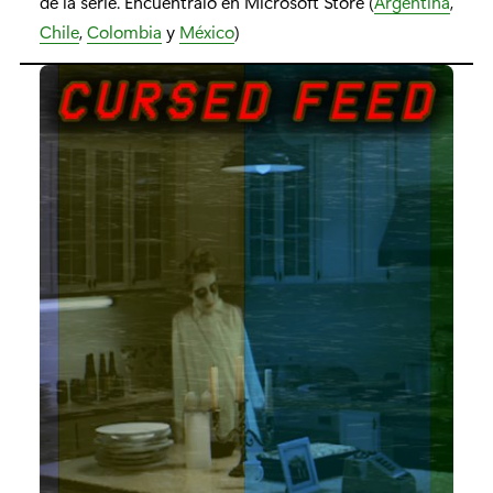
de la serie. Encuéntralo en Microsoft Store (
Argentina
,
Chile
,
Colombia
y
México
)