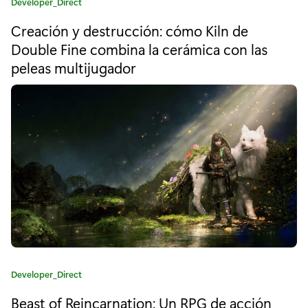
C
Developer_Direct
G
a
Creación y destrucción: cómo Kiln de
t
c
e
Double Fine combina la cerámica con las
l
g
peleas multijugador
o
á
r
í
s
a
:
i
c
o
s
,
C
C
Developer_Direct
l
a
Beast of Reincarnation: Un RPG de acción
t