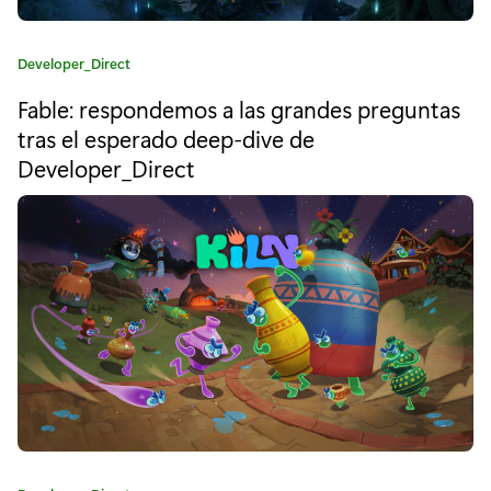
p
i
C
Developer_Direct
r
a
Fable: respondemos a las grandes preguntas
t
a
e
tras el esperado deep-dive de
d
g
Developer_Direct
o
o
r
í
e
a
n
:
l
o
s
R
P