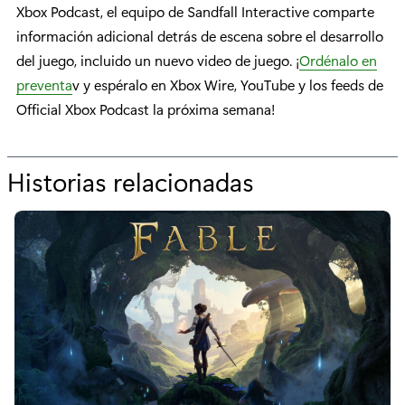
Xbox Podcast, el equipo de Sandfall Interactive comparte
información adicional detrás de escena sobre el desarrollo
del juego, incluido un nuevo video de juego. ¡
Ordénalo en
preventa
v y espéralo en Xbox Wire, YouTube y los feeds de
Official Xbox Podcast la próxima semana!
Historias relacionadas
p
o
r
“
I
n
s