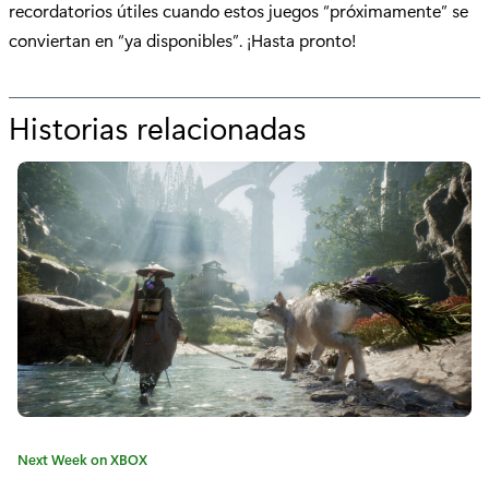
recordatorios útiles cuando estos juegos “próximamente” se
conviertan en “ya disponibles”. ¡Hasta pronto!
Historias relacionadas
p
o
r
"
P
r
ó
x
i
C
Next Week on XBOX
m
a