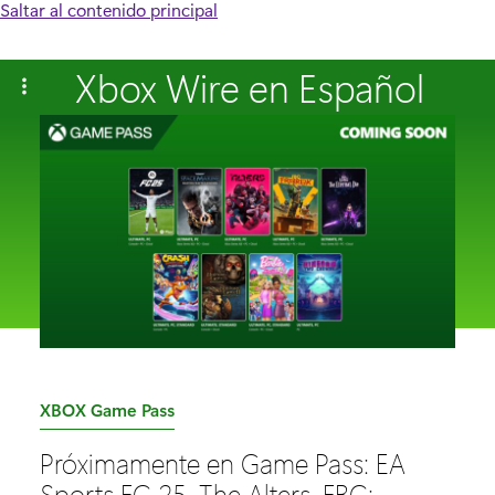
Saltar al contenido principal
Xbox Wire en Español
C
XBOX Game Pass
a
Próximamente en Game Pass: EA
t
Sports FC 25, The Alters, FBC: