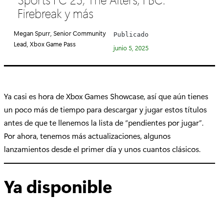
e
Firebreak y más
g
o
Megan Spurr, Senior Community
Publicado
r
Lead, Xbox Game Pass
junio 5, 2025
í
a
:
Ya casi es hora de Xbox Games Showcase, así que aún tienes
un poco más de tiempo para descargar y jugar estos títulos
antes de que te llenemos la lista de “pendientes por jugar”.
Por ahora, tenemos más actualizaciones, algunos
lanzamientos desde el primer día y unos cuantos clásicos.
Ya disponible