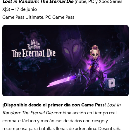
Lost in Random: The Eternal Die
(nube, PC y Xbox Series
X|S) – 17 de junio
Game Pass Ultimate, PC Game Pass
¡Disponible desde el primer día con Game Pass!
Lost in
Random: The Eternal Die
combina acción en tiempo real,
combate táctico y mecánicas de dados con riesgo y
recompensa para batallas llenas de adrenalina. Desentraña