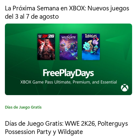
t
a
La Próxima Semana en XBOX: Nuevos juegos
e
del 3 al 7 de agosto
m
g
o
e
r
í
n
a
t
:
e
e
n
G
a
C
Días de Juego Gratis
a
m
t
Días de Juego Gratis: WWE 2K26, Polterguys
e
e
Possession Party y Wildgate
g