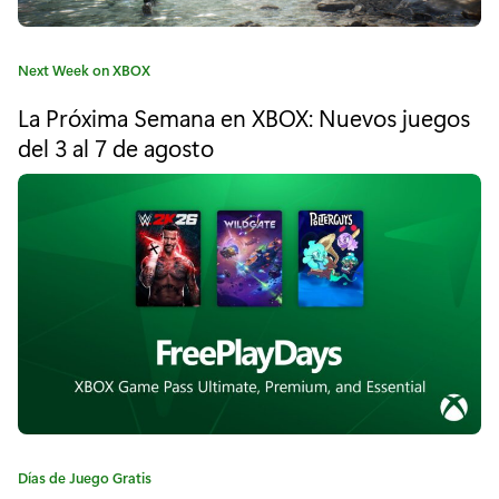
t
e
C
Next Week on XBOX
p
a
La Próxima Semana en XBOX: Nuevos juegos
t
r
e
del 3 al 7 de agosto
e
g
o
p
r
í
a
a
r
:
a
T
h
e
C
Días de Juego Gratis
O