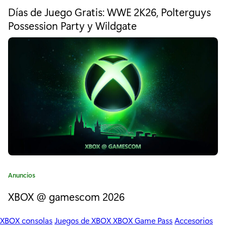
a
Días de Juego Gratis: WWE 2K26, Polterguys
u
t
e
Possession Party y Wildgate
t
g
o
e
r
r
í
a
W
:
o
r
l
d
s
C
Anuncios
a
2
XBOX @ gamescom 2026
t
e
(
g
XBOX consolas
Juegos de XBOX
XBOX Game Pass
Accesorios