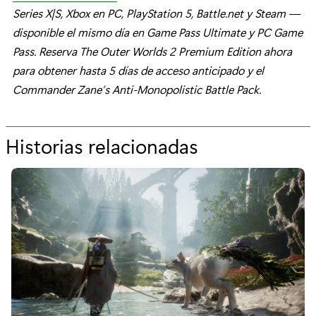
Series X|S, Xbox en PC, PlayStation 5, Battle.net y Steam —
disponible el mismo día en Game Pass Ultimate y PC Game
Pass. Reserva The Outer Worlds 2 Premium Edition ahora
para obtener hasta 5 días de acceso anticipado y el
Commander Zane’s Anti-Monopolistic Battle Pack.
Historias relacionadas
p
o
r
“
A
s
í