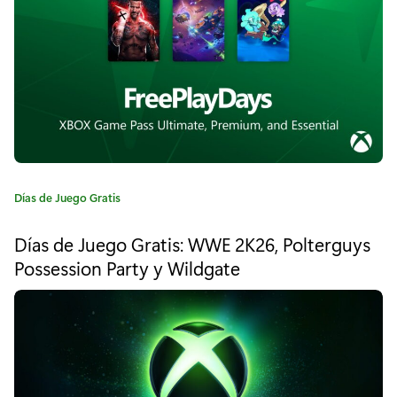
o
a
a
:
d
l
l
e
v
C
Días de Juego Gratis
a
a
t
Días de Juego Gratis: WWE 2K26, Polterguys
e
u
Possession Party y Wildgate
g
n
o
r
a
í
a
e
:
x