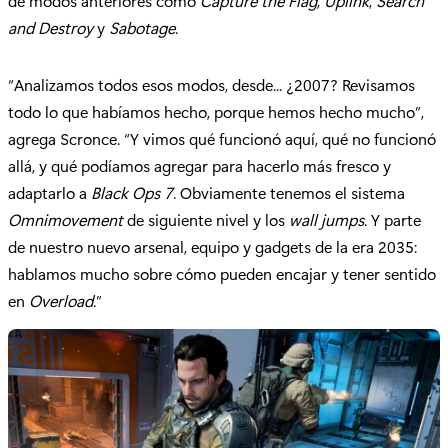
de modos anteriores como
Capture the Flag
,
Uplink
,
Search
and Destroy
y
Sabotage
.
“Analizamos todos esos modos, desde... ¿2007? Revisamos
todo lo que habíamos hecho, porque hemos hecho mucho”,
agrega Scronce. “Y vimos qué funcionó aquí, qué no funcionó
allá, y qué podíamos agregar para hacerlo más fresco y
adaptarlo a
Black Ops 7
. Obviamente tenemos el sistema
Omnimovement
de siguiente nivel y los
wall jumps
. Y parte
de nuestro nuevo arsenal, equipo y gadgets de la era 2035:
hablamos mucho sobre cómo pueden encajar y tener sentido
en
Overload
.”