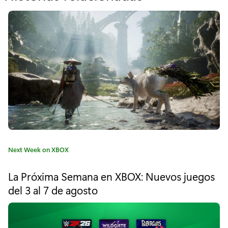
o
r
"
C
ó
m
o
O
C
Next Week on XBOX
v
a
t
e
La Próxima Semana en XBOX: Nuevos juegos
e
del 3 al 7 de agosto
r
g
o
l
r
í