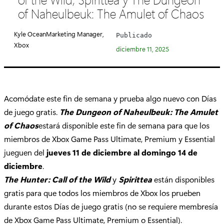
e
of Naheulbeuk: The Amulet of Chaos
g
o
Kyle OceanMarketing Manager,
Publicado
r
Xbox
diciembre 11, 2025
í
a
:
Acomódate este fin de semana y prueba algo nuevo con Días
de juego gratis.
The Dungeon of Naheulbeuk: The Amulet
of Chaos
estará disponible este fin de semana para que los
miembros de Xbox Game Pass Ultimate, Premium y Essential
jueguen del
jueves 11 de diciembre al domingo 14 de
diciembre
.
The Hunter: Call of the Wild
y
Spirittea
están disponibles
gratis para que todos los miembros de Xbox los prueben
durante estos Días de juego gratis (no se requiere membresía
de Xbox Game Pass Ultimate, Premium o Essential).