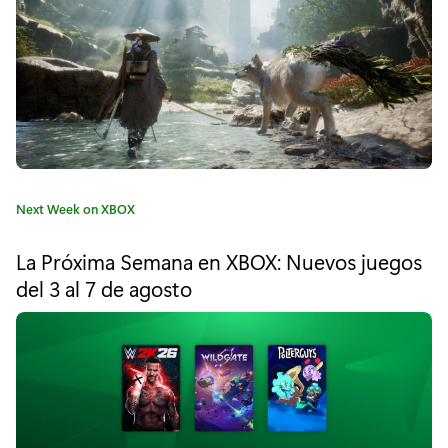
"
D
í
a
s
d
C
Next Week on XBOX
e
a
t
j
La Próxima Semana en XBOX: Nuevos juegos
e
del 3 al 7 de agosto
u
g
o
e
r
í
g
a
o
:
g