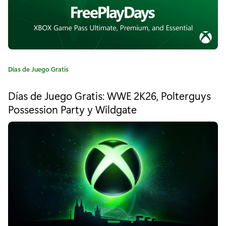
r
a
t
i
C
Días de Juego Gratis
a
s
t
Días de Juego Gratis: WWE 2K26, Polterguys
e
:
Possession Party y Wildgate
g
T
o
r
h
í
a
e
:
H
u
n