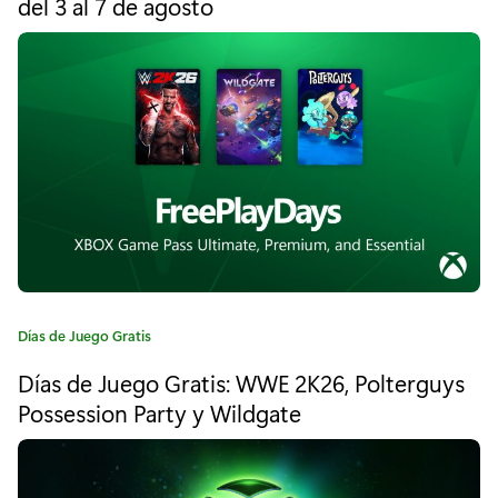
del 3 al 7 de agosto
o
g
o
r
r
í
l
a
a
:
L
u
z
:
C
Días de Juego Gratis
e
a
Días de Juego Gratis: WWE 2K26, Polterguys
l
t
e
Possession Party y Wildgate
P
g
o
a
r