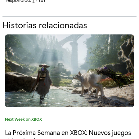
Historias relacionadas
p
o
r
“
G
u
i
a
d
C
Next Week on XBOX
o
a
La Próxima Semana en XBOX: Nuevos juegos
t
p
e