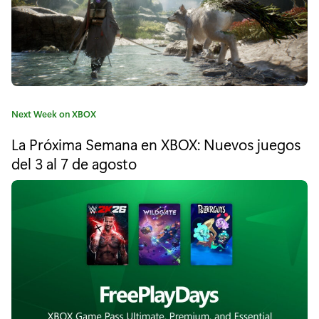
c
t
u
a
C
Next Week on XBOX
l
a
La Próxima Semana en XBOX: Nuevos juegos
t
i
e
del 3 al 7 de agosto
z
g
o
a
r
í
c
a
i
:
ó
n