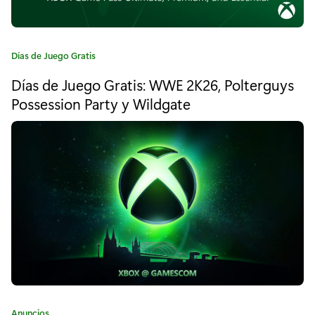
d
e
C
Días de Juego Gratis
G
a
Días de Juego Gratis: WWE 2K26, Polterguys
r
t
e
Possession Party y Wildgate
o
g
o
u
r
n
í
a
d
:
e
d
2
:
C
Anuncios