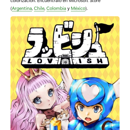
colorización. Encuéntralo en Microsoft Store
(
Argentina
,
Chile
,
Colombia
y
México
).