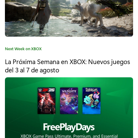
B
O
X
G
C
Next Week on XBOX
A
a
La Próxima Semana en XBOX: Nuevos juegos
t
M
e
del 3 al 7 de agosto
E
g
o
P
r
í
A
a
S
:
S
U