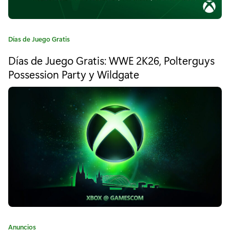
L
T
C
Días de Juego Gratis
I
a
Días de Juego Gratis: WWE 2K26, Polterguys
M
t
e
Possession Party y Wildgate
A
g
o
T
r
E
í
a
A
:
C
T
U
A
C
Anuncios