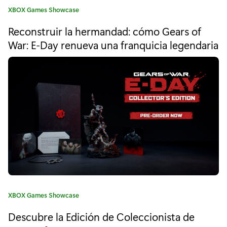
í
C
XBOX Games Showcase
a
a
Reconstruir la hermandad: cómo Gears of
t
e
War: E-Day renueva una franquicia legendaria
M
g
u
o
r
n
í
a
d
:
i
a
l
d
e
C
XBOX Games Showcase
a
C
Descubre la Edición de Coleccionista de
t
e