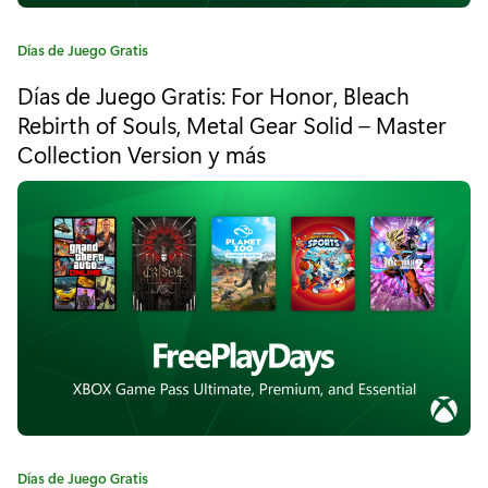
t
C
Días de Juego Gratis
i
a
Días de Juego Gratis: For Honor, Bleach
s
t
e
Rebirth of Souls, Metal Gear Solid – Master
:
g
Collection Version y más
o
S
r
t
í
a
a
:
t
e
o
f
D
C
Días de Juego Gratis