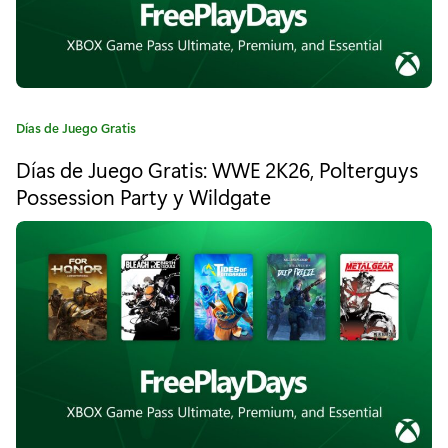
í
a
s
d
C
Días de Juego Gratis
e
a
Días de Juego Gratis: WWE 2K26, Polterguys
t
J
e
Possession Party y Wildgate
u
g
o
e
r
í
g
a
o
:
G
r
a