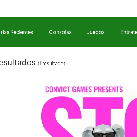
rias Recientes
Consolas
Juegos
Entret
resultados
(1 resultado)