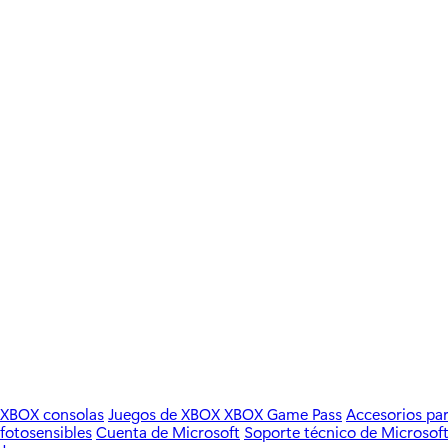
XBOX consolas
Juegos de XBOX
XBOX Game Pass
Accesorios p
fotosensibles
Cuenta de Microsoft
Soporte técnico de Microsoft