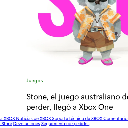
C
Juegos
a
Stone, el juego australiano
t
perder, llegó a Xbox One
e
g
ara XBOX
Noticias de XBOX
Soporte técnico de XBOX
Comentario
o
 Store
Devoluciones
Seguimiento de pedidos