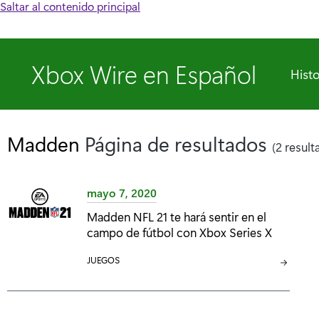
Saltar al contenido principal
Xbox Wire en Español
Histo
Madden
Página de resultados
(2 result
mayo 7, 2020
Madden NFL 21 te hará sentir en el
campo de fútbol con Xbox Series X
C
JUEGOS
A
T
E