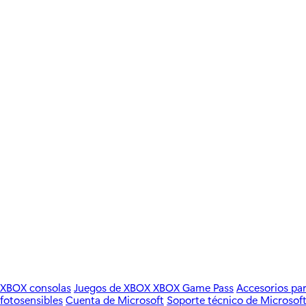
G
O
R
Í
A
:
XBOX consolas
Juegos de XBOX
XBOX Game Pass
Accesorios p
fotosensibles
Cuenta de Microsoft
Soporte técnico de Microsoft