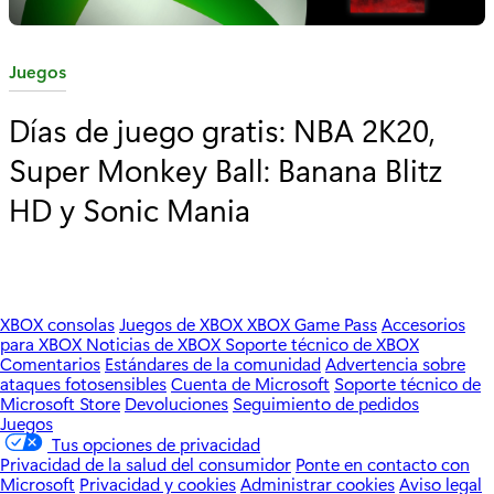
C
Juegos
a
Días de juego gratis: NBA 2K20,
t
Super Monkey Ball: Banana Blitz
e
g
HD y Sonic Mania
o
r
í
a
XBOX consolas
Juegos de XBOX
XBOX Game Pass
Accesorios
:
para XBOX
Noticias de XBOX
Soporte técnico de XBOX
Comentarios
Estándares de la comunidad
Advertencia sobre
ataques fotosensibles
Cuenta de Microsoft
Soporte técnico de
Microsoft Store
Devoluciones
Seguimiento de pedidos
Juegos
Tus opciones de privacidad
Privacidad de la salud del consumidor
Ponte en contacto con
Microsoft
Privacidad y cookies
Administrar cookies
Aviso legal