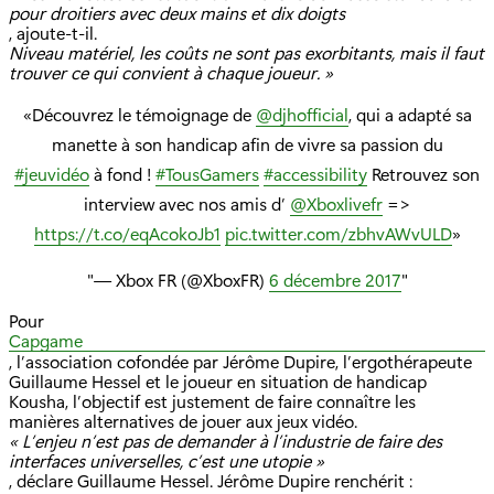
pour droitiers avec deux mains et dix doigts
, ajoute-t-il.
Niveau matériel, les coûts ne sont pas exorbitants, mais il faut
trouver ce qui convient à chaque joueur. »
Découvrez le témoignage de
@djhofficial
, qui a adapté sa
manette à son handicap afin de vivre sa passion du
#jeuvidéo
à fond !
#TousGamers
#accessibility
Retrouvez son
interview avec nos amis d’
@Xboxlivefr
=>
https://t.co/eqAcokoJb1
pic.twitter.com/zbhvAWvULD
— Xbox FR (@XboxFR)
6 décembre 2017
Pour
Capgame
, l’association cofondée par Jérôme Dupire, l’ergothérapeute
Guillaume Hessel et le joueur en situation de handicap
Kousha, l’objectif est justement de faire connaître les
manières alternatives de jouer aux jeux vidéo.
« L’enjeu n’est pas de demander à l’industrie de faire des
interfaces universelles, c’est une utopie »
, déclare Guillaume Hessel. Jérôme Dupire renchérit :