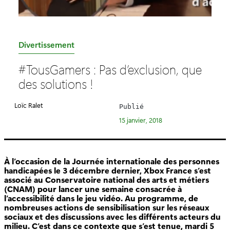
C
Divertissement
a
#TousGamers : Pas d’exclusion, que
t
des solutions !
é
g
Loïc Ralet
Publié
o
15 janvier, 2018
r
i
e
À l’occasion de la Journée internationale des personnes
:
handicapées le 3 décembre dernier, Xbox France s’est
associé au Conservatoire national des arts et métiers
(CNAM) pour lancer une semaine consacrée à
l’accessibilité dans le jeu vidéo. Au programme, de
nombreuses actions de sensibilisation sur les réseaux
sociaux et des discussions avec les différents acteurs du
milieu. C’est dans ce contexte que s’est tenue, mardi 5