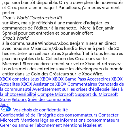
, qui sera bientôt disponible. On y trouve plein de nouveautés
et Croc pourra enfin nager ! Par ailleurs, j’aimerais vraiment
porter
Croc’s World Construction Kit
sur Xbox, mais je réfléchis à une manière d’adapter les
commandes de l’éditeur à la manette. Merci à Benjamin
Sprakel pour cet entretien et pour avoir offert
Croc’s World
à la communauté Windows/Xbox. Benjamin sera en direct
avec nous sur Mixer.com/Xbox lundi 5 février à partir de 20
heures. Jetez un œil aux titres Sprakelsoft et à tous les autres
jeux incroyables de la Collection des Créateurs sur le
Microsoft Store ou directement sur votre Xbox, et retrouvez
tous les mois des entretiens avec les développeurs du monde
entier dans Le Coin des Créateurs sur le Xbox Wire.
XBOX consoles
Jeux XBOX
XBOX Game Pass
Accessoires XBOX
Actualités XBOX
Assistance XBOX
Commentaires
Standards de
la communauté
Avertissement sur les crises d’épilepsie liées à
la photosensibilité
Compte Microsoft
Support du Microsoft
Store
Retours
Suivi des commandes
Jeux
Vos choix de confidentialité
Confidentialité de l’intégrité des consommateurs
Contacter
Microsoft
Mentions légales et Informations consommateurs
Gerer ou annuler l’abonnement
Mentions légales et