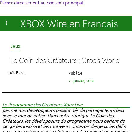
Passer directement au contenu principal
XBOX Wire en Francais
C
Jeux
a
Le Coin des Créateurs : Croc’s World
t
é
Loïc Ralet
Publié
g
25 janvier, 2018
o
r
i
Le Programme des Créateurs Xbox Live
e
permet aux développeurs passionnés de partager leurs jeux
avec le monde entier. Dans notre rubrique Le Coin des
:
Créateurs, les développeurs du programme nous parlent de
ce qui les inspire et les motive à concevoir des jeux, les défis
qu’ils rencontrent et les solutions qu’ils trouvent pour mener