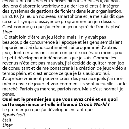
consultant dans des entreprises plus « sérieuses », où nous
devions élaborer le workflow ou aider les clients à intégrer
des systèmes de gestions de fichiers dans leur organisation.
En 2010, j’ai eu un nouveau smartphone et je me suis dit que
ce serait sympa d’essayer de programmer un jeu dessus.
C’est comme ça que j’ai créé un jeu inspiré de Tron baptisé
Liner
. C’était loin d’être un jeu léché, mais il n’y avait pas
beaucoup de concurrence à l’époque et les gens semblaient
l’apprécier. J’ai donc continué et j’ai programmé d’autres
jeux, dont certains ont connu un petit succès, du moins pour
le petit développeur indépendant que je suis. Comme les
revenus n’étaient pas mauvais, j’ai décidé de quitter mon job
de consultant et de me consacrer à la création de jeux vidéo à
temps plein, et c’est encore ce que je fais aujourd’hui.
J’apprécie vraiment pouvoir créer des jeux auxquels j’ai moi-
même envie de jouer et voir comment ils sont accueillis sur le
marché. Parfois ça marche, parfois non. Mais c’est normal, je
pense.
Quel est le premier jeu que vous avez créé et en quoi
cette expérience a-t-elle influencé
Croc’s World
?
Le premier jeu que j’ai développé en tant que
Sprakelsoft
était
Liner