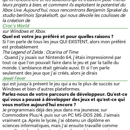
leurs projets à bien, et comment ils exploitent le potentiel du
Xbox Live. Aujourd’hui, nous rencontrons Benjamin Sprakel du
studio berlinois Sprakelsoft, qui nous dévoile les coulisses de
la création de
Croc’s World
sur Windows et Xbox.
Quel est votre jeu préféré et pour quelles raisons ?
Si l’on parle de tous les jeux QUI EXISTENT, alors mon préféré
est probablement
The Legend of Zelda : Ocarina of Time
. Quand j’y jouais sur Nintendo 64, j’étais impressionné par
tout ce que l’on pouvait faire dans le jeu et par la taille du
monde. L’ambiance était géniale aussi. Et si l’on parle
seulement des jeux que j’ai créés, alors je dirais
Jewel Fever
qui est jusqu’à présent le jeu qui a eu le plus de succès sur
Windows et bien d’autres plateformes.
Parlez-nous de votre parcours de développeur. Qu’est-ce
qui vous a poussé à développer des jeux et qu’est-ce qui
vous motive aujourd’hui encore ?
Je programmais déjà des jeux dans ma jeunesse, sur
Commodore Plus/4, puis sur un PC MS-DOS 286. J’aimais
vraiment ça. Après le lycée, j’ai obtenu un diplôme en
sciences informatiques, mais j’ai ensuite travaillé comme