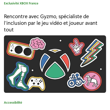
C
Exclusivité XBOX France
r
a
a
t
Rencontre avec Gyzmo, spécialiste de
é
n
l’inclusion par le jeu vidéo et joueur avant
g
tout
o
c
r
e
i
e
s
:
’
e
n
g
a
g
C
Accessibilité
a