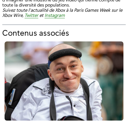
toute la diversité des populations.
Suivez toute l'actualité de Xbox à la Paris Games Week sur le
Xbox Wire,
Twitter
et
Instagram
Contenus associés
p
o
u
r
"
X
b
o
x
F