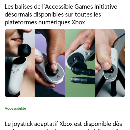
e
t
Les balises de l’Accessible Games Initiative
é
e
désormais disponibles sur toutes les
g
plateformes numériques Xbox
n
o
r
f
i
e
a
:
v
e
u
r
d
e
C
Accessibilité
a
l
t
Le joystick adaptatif Xbox est disponible dès
’
é