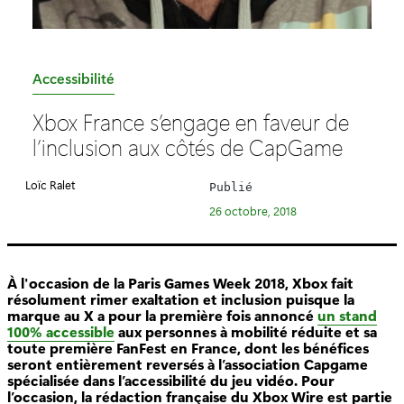
C
Accessibilité
a
Xbox France s’engage en faveur de
t
l’inclusion aux côtés de CapGame
é
g
Loïc Ralet
Publié
o
26 octobre, 2018
r
i
e
À l'occasion de la Paris Games Week 2018, Xbox fait
:
résolument rimer exaltation et inclusion puisque la
marque au X a pour la première fois annoncé
un stand
100% accessible
aux personnes à mobilité réduite et sa
toute première FanFest en France, dont les bénéfices
seront entièrement reversés à l’association Capgame
spécialisée dans l’accessibilité du jeu vidéo. Pour
l’occasion, la rédaction française du Xbox Wire est partie