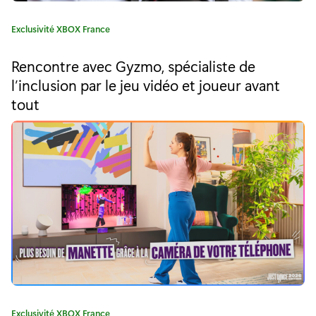
i
v
C
Exclusivité XBOX France
a
e
t
Rencontre avec Gyzmo, spécialiste de
é
:
l’inclusion par le jeu vidéo et joueur avant
g
tout
A
o
r
P
i
e
l
:
a
g
u
e
T
a
C
Exclusivité XBOX France