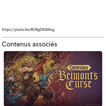
https://youtu.be/BCBgO6St9ug
Contenus associés
p
o
u
r
"
I
n
t