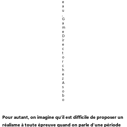
e
a
u
,
G
a
m
e
D
ir
e
c
t
o
r
c
h
e
z
A
s
o
b
o
Pour autant, on imagine qu'il est difficile de proposer un
réalisme à toute épreuve quand on parle d'une période