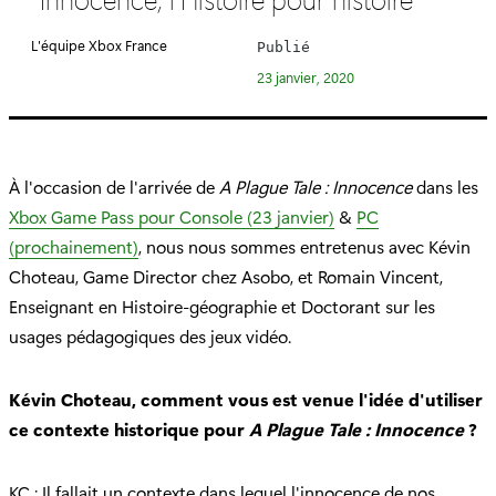
é
g
L'équipe Xbox France
Publié
o
23 janvier, 2020
r
i
e
:
À l'occasion de l'arrivée de
A Plague Tale : Innocence
dans les
Xbox Game Pass pour Console (23 janvier)
&
PC
(prochainement)
, nous nous sommes entretenus avec Kévin
Choteau, Game Director chez Asobo, et Romain Vincent,
Enseignant en Histoire-géographie et Doctorant sur les
usages pédagogiques des jeux vidéo.
Kévin Choteau, comment vous est venue l'idée d'utiliser
ce contexte historique pour
A Plague Tale : Innocence
?
KC : Il fallait un contexte dans lequel l'innocence de nos