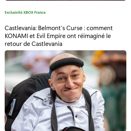
e
C
Exclusivité XBOX France
r
a
t
v
Castlevania: Belmont’s Curse : comment
é
KONAMI et Evil Empire ont réimaginé le
i
g
retour de Castlevania
o
e
r
i
w
e
e
:
x
c
l
u
s