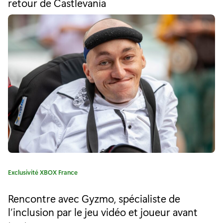
retour de Castlevania
o
i
r
i
v
e
e
:
a
u
X
b
o
x
L
C
Exclusivité XBOX France
a
o
t
Rencontre avec Gyzmo, spécialiste de
é
v
l’inclusion par le jeu vidéo et joueur avant
g