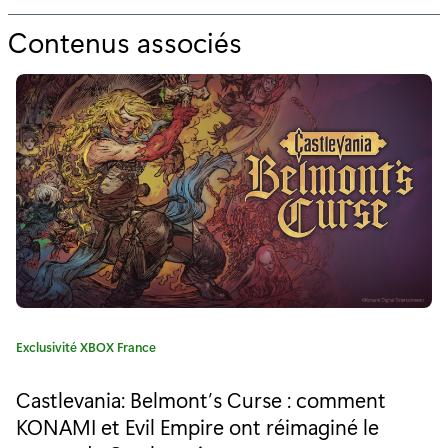
Contenus associés
p
o
u
r
"
D
u
X
b
C
Exclusivité XBOX France
o
a
t
x
Castlevania: Belmont’s Curse : comment
é
KONAMI et Evil Empire ont réimaginé le
L
g