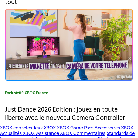
tout
e
o
r
,
i
e
j
:
o
y
e
u
s
e
C
Exclusivité XBOX France
a
S
t
Just Dance 2026 Edition : jouez en toute
a
é
liberté avec le nouveau Camera Controller
g
i
o
XBOX consoles
Jeux XBOX
XBOX Game Pass
Accessoires XBOX
r
Actualités XBOX
Assistance XBOX
Commentaires
Standards de
n
i