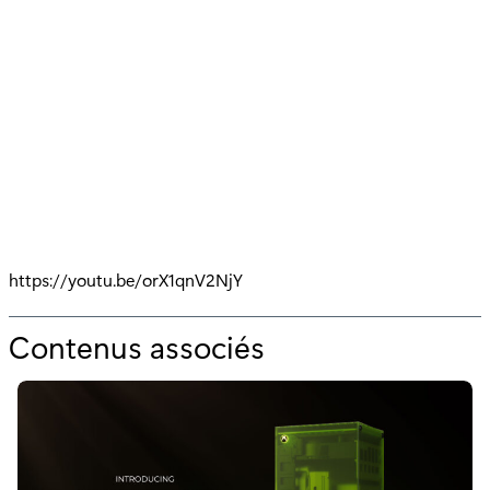
https://youtu.be/orX1qnV2NjY
Contenus associés
p
o
u
r