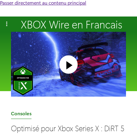
Passer directement au contenu principal
XBOX Wire en Francais
C
Consoles
a
Optimisé pour Xbox Series X : DiRT 5
t