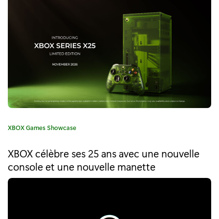
u
r
"
O
p
t
i
C
XBOX Games Showcase
m
a
t
i
XBOX célèbre ses 25 ans avec une nouvelle
é
console et une nouvelle manette
s
g
o
é
r
i
p
e