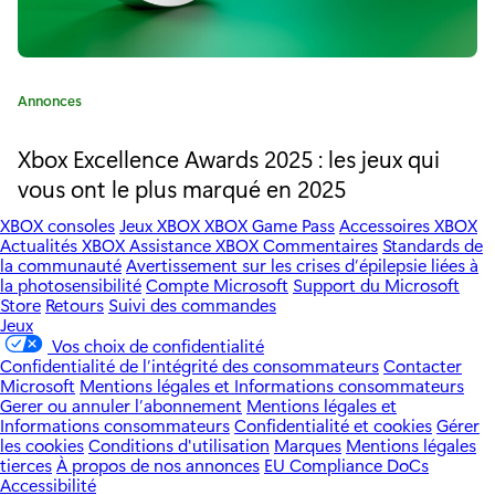
X
:
C
Annonces
T
a
h
t
Xbox Excellence Awards 2025 : les jeux qui
é
vous ont le plus marqué en 2025
e
g
o
A
XBOX consoles
Jeux XBOX
XBOX Game Pass
Accessoires XBOX
r
Actualités XBOX
Assistance XBOX
Commentaires
Standards de
s
la communauté
Avertissement sur les crises d’épilepsie liées à
i
la photosensibilité
Compte Microsoft
Support du Microsoft
e
c
Store
Retours
Suivi des commandes
:
Jeux
e
Vos choix de confidentialité
Confidentialité de l’intégrité des consommateurs
Contacter
n
Microsoft
Mentions légales et Informations consommateurs
Gerer ou annuler l’abonnement
Mentions légales et
t
Informations consommateurs
Confidentialité et cookies
Gérer
les cookies
Conditions d'utilisation
Marques
Mentions légales
"
tierces
À propos de nos annonces
EU Compliance DoCs
Accessibilité