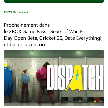
o
C
XBOX Game Pass
f
a
t
T
Prochainement dans
é
le XBOX Game Pass : Gears of War: E-
h
g
Day Open Beta, Cricket 26, Date Everything!,
o
i
r
et bien plus encore
i
e
e
v
:
e
s
:
d
é