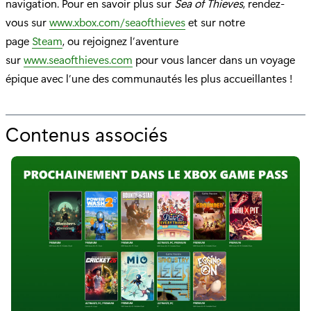
navigation. Pour en savoir plus sur
Sea of Thieves
, rendez-
vous sur
www.xbox.com/seaofthieves
et sur notre
page
Steam
, ou rejoignez l’aventure
sur
www.seaofthieves.com
pour vous lancer dans un voyage
épique avec l’une des communautés les plus accueillantes !
Contenus associés
p
o
u
r
"
S
e
a