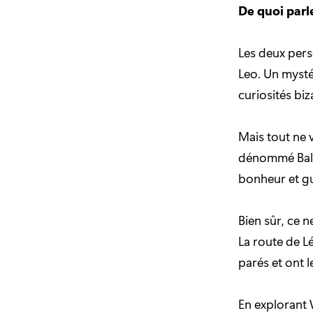
De quoi par
Les deux per
Leo. Un mysté
curiosités biz
Mais tout ne 
dénommé Balan
bonheur et gué
Bien sûr, ce n
La route de L
parés et ont l
En explorant