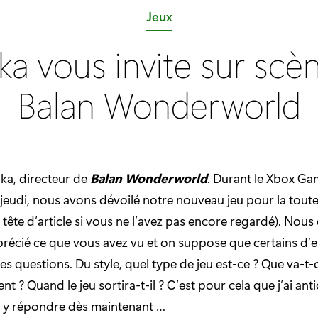
C
Jeux
a
aka vous invite sur scè
t
é
Balan Wonderworld
g
o
r
i
aka, directeur de
Balan Wonderworld
. Durant le Xbox G
e
eudi, nous avons dévoilé notre nouveau jeu pour la tout
:
en tête d’article si vous ne l’avez pas encore regardé). Nou
récié ce que vous avez vu et on suppose que certains d’e
es questions. Du style, quel type de jeu est-ce ? Que va-t
nt ? Quand le jeu sortira-t-il ? C’est pour cela que j’ai antic
y répondre dès maintenant …