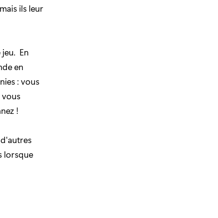
ais ils leur
 jeu. En
nde en
inies : vous
t vous
nez !
d'autres
s lorsque