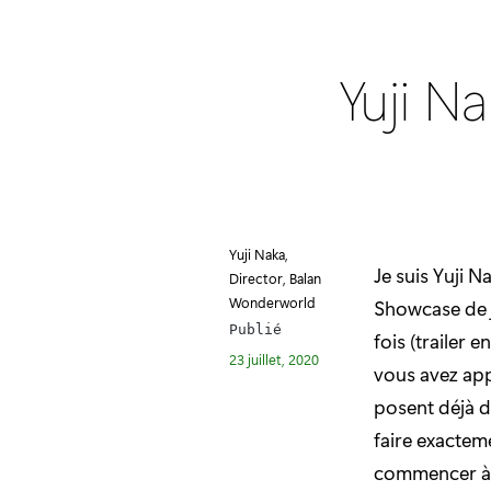
Yuji N
Yuji Naka,
Je suis Yuji N
Director, Balan
Wonderworld
Showcase de j
Publié
fois (trailer 
23 juillet, 2020
vous avez app
posent déjà d
faire exacteme
commencer à 