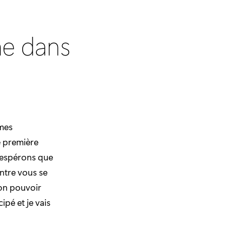
ne dans
ames
e première
s espérons que
ntre vous se
-on pouvoir
ipé et je vais