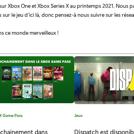
a sur Xbox One et Xbox Series X au printemps 2021. Nous 
s sur le jeu d’ici là, donc pensez-à nous suivre sur les rése
ans ce monde merveilleux !
 Game Pass
C
Jeux
a
t
ochainement dans
Dispatch est disponib