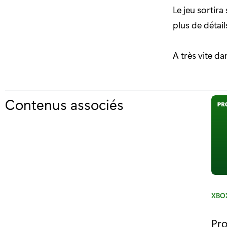
Le jeu sortir
plus de détail
A très vite d
Contenus associés
p
o
u
r
"
Y
C
XBOX
a
u
t
Pr