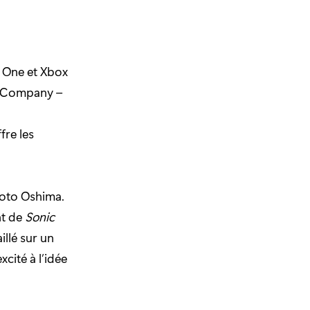
x One et Xbox
an Company –
fre les
to Oshima.
nt de
Sonic
illé sur un
cité à l’idée