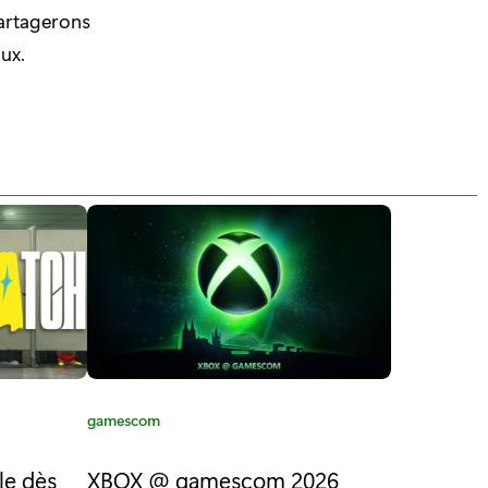
partagerons
aux.
C
gamescom
a
t
le dès
XBOX @ gamescom 2026