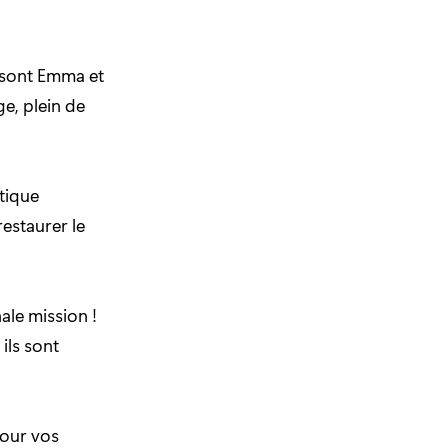
sont Emma et
e, plein de
tique
estaurer le
nale mission !
ils sont
our vos