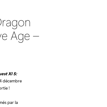
 Dragon
ive Age –
est XI S:
e 4 décembre
rtie !
amés par la