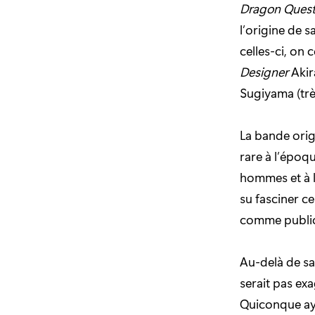
Dragon Ques
l’origine de s
celles-ci, on
Designer
Akir
Sugiyama (tr
La bande orig
rare à l’époqu
hommes et à l
su fasciner ce
comme public 
Au-delà de sa
serait pas ex
Quiconque ayan