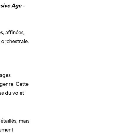
sive Age -
s, affinées,
 orchestrale.
nages
 genre. Cette
es du volet
taillés, mais
lement