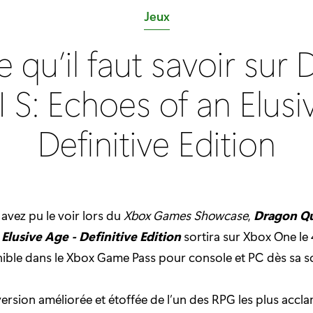
C
Jeux
a
e qu’il faut savoir sur
t
é
 S: Echoes of an Elus
g
o
Definitive Edition
r
i
e
:
vez pu le voir lors du
Xbox Games Showcase
,
Dragon Qu
Elusive Age - Definitive Edition
sortira sur Xbox One l
nible dans le Xbox Game Pass pour console et PC dès sa so
a version améliorée et étoffée de l’un des RPG les plus accl