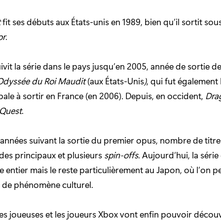
t
fit ses débuts aux États-unis en 1989, bien qu’il sortit so
or
.
uivit la série dans le pays jusqu’en 2005, année de sortie d
L’Odyssée du Roi Maudit
(aux États-Unis
)
, qui fut également
ipale à sortir en France (en 2006)
.
Depuis, en occident,
Dra
Quest
.
 années suivant la sortie du premier opus, nombre de titre
odes principaux et plusieurs
spin-offs
. Aujourd’hui, la série
entier mais le reste particulièrement au Japon, où l’on pe
r de phénomène culturel.
les joueuses et les joueurs Xbox vont enfin pouvoir découvr