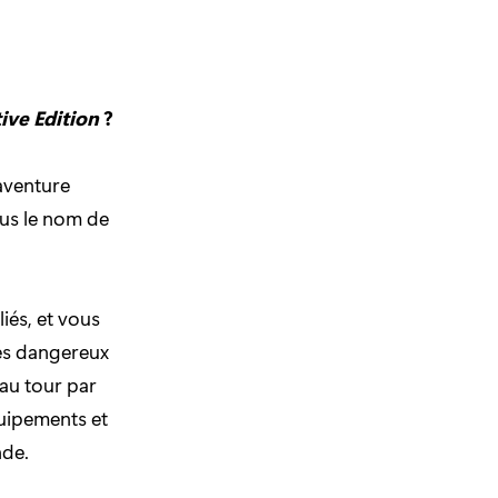
tive Edition
?
aventure
ous le nom de
iés, et vous
les dangereux
au tour par
uipements et
nde.