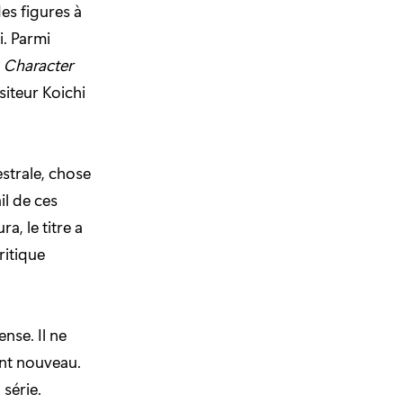
des figures à
i. Parmi
e
Character
siteur Koichi
strale, chose
il de ces
, le titre a
ritique
nse. Il ne
nt nouveau.
 série.