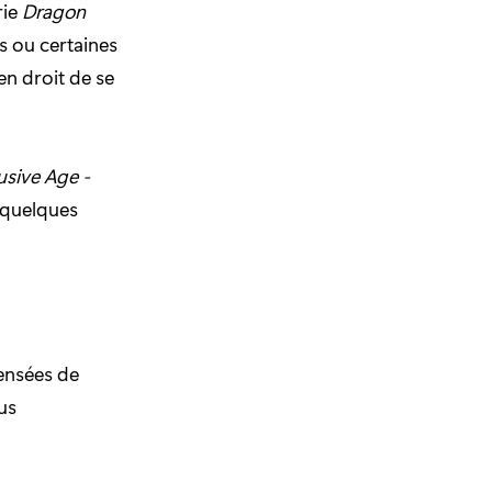
rie
Dragon
ns ou certaines
en droit de se
usive Age -
e quelques
pensées de
lus