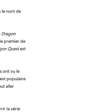
us le nom de
e
Dragon
 le premier de
gon Quest
est
s ont vu le
 est populaire
ut aller
ir la série