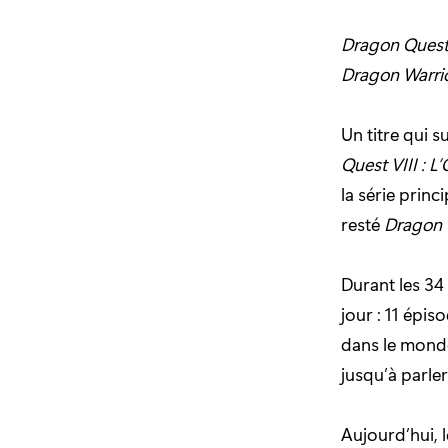
Dragon Ques
Dragon Warri
Un titre qui s
Quest VIII : 
la série princ
resté
Dragon 
Durant les 34
jour : 11 épis
dans le monde 
jusqu’à parle
Aujourd’hui, 