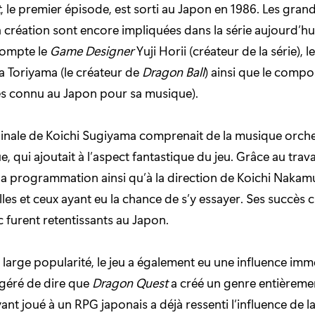
t
, le premier épisode, est sorti au Japon en 1986. Les gran
a création sont encore impliquées dans la série aujourd’hu
 compte le
Game Designer
Yuji Horii (créateur de la série), l
a Toriyama (le créateur de
Dragon Ball
) ainsi que le compo
ès connu au Japon pour sa musique).
inale de Koichi Sugiyama comprenait de la musique orche
e, qui ajoutait à l’aspect fantastique du jeu. Grâce au trava
a programmation ainsi qu’à la direction de Koichi Nakamura
lles et ceux ayant eu la chance de s’y essayer. Ses succès c
furent retentissants au Japon.
 large popularité, le jeu a également eu une influence imme
agéré de dire que
Dragon Quest
a créé un genre entièreme
t joué à un RPG japonais a déjà ressenti l’influence de la