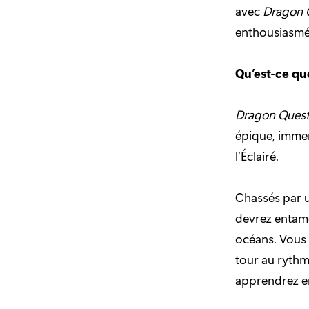
avec
Dragon 
enthousiasmé
Qu’est-ce q
Dragon Quest X
épique, immen
l’Éclairé.
Chassés par u
devrez entame
océans. Vous 
tour au rythm
apprendrez en