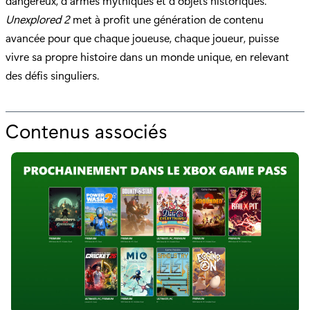
dangereux, d’armes mythiques et d’objets historiques.
Unexplored 2
met à profit une génération de contenu
avancée pour que chaque joueuse, chaque joueur, puisse
vivre sa propre histoire dans un monde unique, en relevant
des défis singuliers.
Contenus associés
p
o
u
r
"
I
D
@