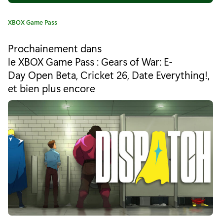
X
C
XBOX Game Pass
b
a
t
o
Prochainement dans
é
le XBOX Game Pass : Gears of War: E-
x
g
Day Open Beta, Cricket 26, Date Everything!,
o
a
r
et bien plus encore
i
n
e
n
:
o
n
c
e
1