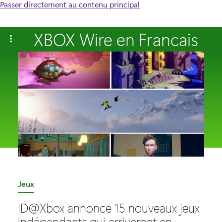
Passer directement au contenu principal
XBOX Wire en Francais
C
Jeux
a
ID@Xbox annonce 15 nouveaux jeux
t
indépendants qui arriveront en