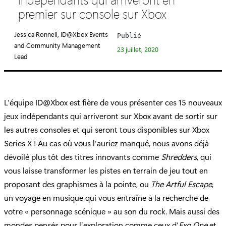
é
premier sur console sur Xbox
g
o
Jessica Ronnell, ID@Xbox Events
Publié
r
and Community Management
23 juillet, 2020
i
Lead
e
:
L’équipe ID@Xbox est fière de vous présenter ces 15 nouveaux
jeux indépendants qui arriveront sur Xbox avant de sortir sur
les autres consoles et qui seront tous disponibles sur Xbox
Series X ! Au cas où vous l’auriez manqué, nous avons déjà
dévoilé plus tôt des titres innovants comme
Shredders
, qui
vous laisse transformer les pistes en terrain de jeu tout en
proposant des graphismes à la pointe, ou
The Artful Escape
,
un voyage en musique qui vous entraîne à la recherche de
votre « personnage scénique » au son du rock. Mais aussi des
mondes pensés pour l’exploration comme ceux d’
Exo One
et