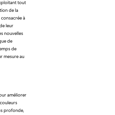
xploitant tout
ion de la
a consacrée à
de leur
es nouvelles
que de
 temps de
ur mesure au
our améliorer
 couleurs
lus profonde,