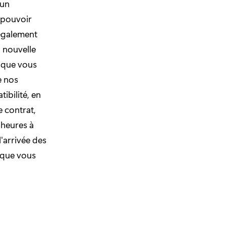
'un
 pouvoir
 également
a nouvelle
x que vous
e nos
ibilité, en
e contrat,
 heures à
'arrivée des
, que vous