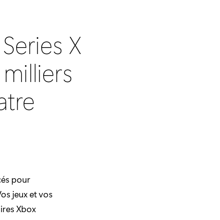
 Series X
milliers
atre
cés pour
os jeux et vos
ires Xbox