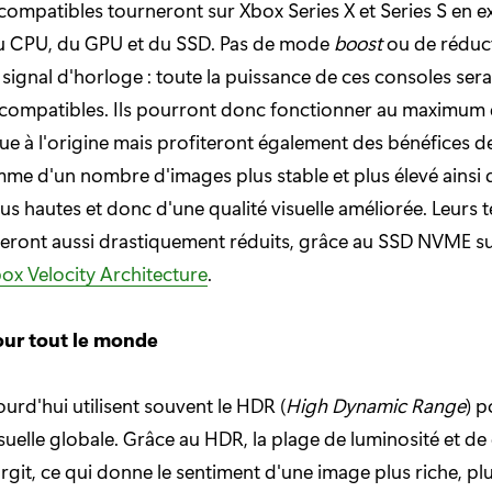
ocompatibles tourneront sur Xbox Series X et Series S en e
du CPU, du GPU et du SSD. Pas de mode
boost
ou de réduct
signal d'horloge : toute la puissance de ces consoles ser
ocompatibles. Ils pourront donc fonctionner au maximum 
ue à l'origine mais profiteront également des bénéfices d
me d'un nombre d'images plus stable et plus élevé ainsi 
lus hautes et donc d'une qualité visuelle améliorée. Leurs
eront aussi drastiquement réduits, grâce au SSD NVME s
ox Velocity Architecture
.
ur tout le monde
ourd'hui utilisent souvent le HDR (
High Dynamic Range
) p
isuelle globale. Grâce au HDR, la plage de luminosité et de
argit, ce qui donne le sentiment d'une image plus riche, p