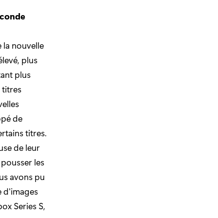
econde
 la nouvelle
levé, plus
ant plus
titres
elles
ppé de
ains titres.
use de leur
 pousser les
ous avons pu
e d'images
box Series S,