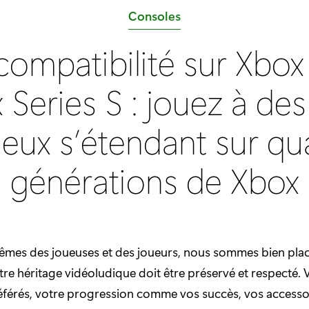
C
Consoles
a
compatibilité sur Xbox
t
é
 Series S : jouez à des 
g
o
jeux s’étendant sur qu
r
i
générations de Xbox
e
:
êmes des joueuses et des joueurs, nous sommes bien pla
tre héritage vidéoludique doit être préservé et respecté. V
éférés, votre progression comme vos succès, vos accesso