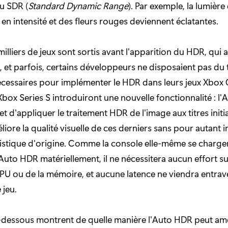
u SDR (
Standard Dynamic Range
). Par exemple, la lumièr
en intensité et des fleurs rouges deviennent éclatantes.
 milliers de jeux sont sortis avant l'apparition du HDR, qu
, et parfois, certains développeurs ne disposaient pas du
cessaires pour implémenter le HDR dans leurs jeux Xbox 
 Xbox Series S introduiront une nouvelle fonctionnalité : l
t d'appliquer le traitement HDR de l'image aux titres initi
iore la qualité visuelle de ces derniers sans pour autant i
rtistique d'origine. Comme la console elle-même se charge
'Auto HDR matériellement, il ne nécessitera aucun effort 
U ou de la mémoire, et aucune latence ne viendra entrav
 jeu.
-dessous montrent de quelle manière l'Auto HDR peut amé