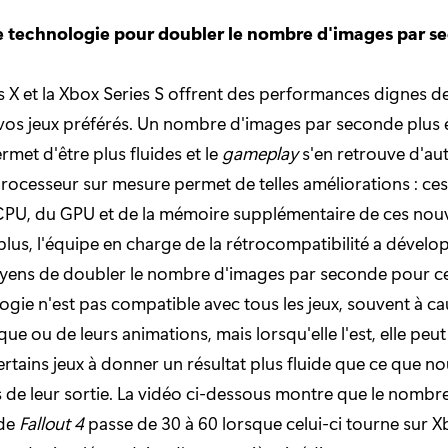
e technologie pour doubler le nombre d'images par s
s X et la Xbox Series S offrent des performances dignes de
vos jeux préférés. Un nombre d'images par seconde plus é
ermet d'être plus fluides et le
gameplay
s'en retrouve d'aut
processeur sur mesure permet de telles améliorations : ces 
CPU, du GPU et de la mémoire supplémentaire de ces nouv
plus, l'équipe en charge de la rétrocompatibilité a dévelo
ens de doubler le nombre d'images par seconde pour cert
ogie n'est pas compatible avec tous les jeux, souvent à ca
e ou de leurs animations, mais lorsqu'elle l'est, elle peut
rtains jeux à donner un résultat plus fluide que ce que n
s de leur sortie. La vidéo ci-dessous montre que le nombr
 de
Fallout 4
passe de 30 à 60 lorsque celui-ci tourne sur X