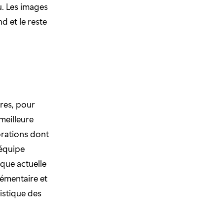
u. Les images
d et le reste
res, pour
 meilleure
orations dont
'équipe
èque actuelle
lémentaire et
tistique des