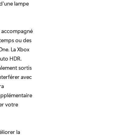
e d'une lampe
i a accompagné
 temps ou des
One. La Xbox
'Auto HDR.
alement sortis
nterférer avec
ra
supplémentaire
er votre
liorer la