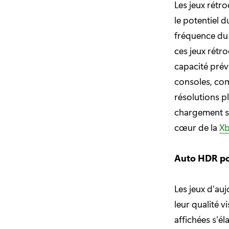
Les jeux rétr
le potentiel 
fréquence du 
ces jeux rétr
capacité prév
consoles, com
résolutions p
chargement s
cœur de la
Xb
Auto HDR po
Les jeux d'auj
leur qualité v
affichées s'él