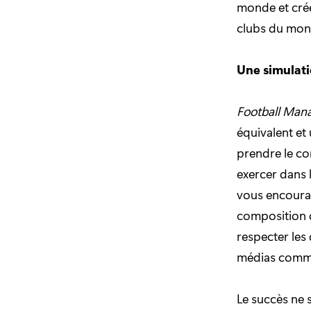
monde et crée
clubs du mond
Une simulat
Football Man
équivalent et
prendre le co
exercer dans 
vous encourag
composition d
respecter les
médias comme
Le succès ne 