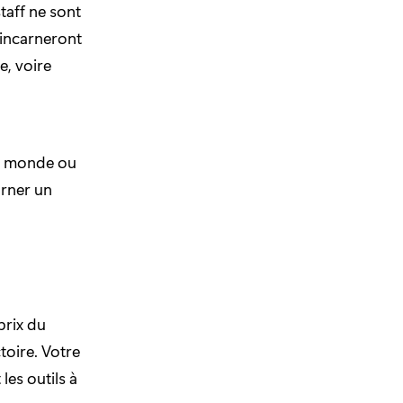
taff ne sont
 incarneront
e, voire
du monde ou
arner un
prix du
toire. Votre
les outils à