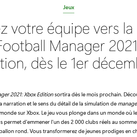
C
Jeux
a
 votre équipe vers la 
t
é
Football Manager 2021
g
o
tion, dès le 1er déce
r
i
e
:
ger 2021: Xbox Edition
sortira dès le mois prochain. Déco
 narration et le sens du détail de la simulation de
manage
monde sur Xbox. Le jeu vous plonge dans un monde où le f
us permet d'emmener l'un des 2 000 clubs réels au sommet
ballon rond. Vous transformerez de jeunes prodiges en 