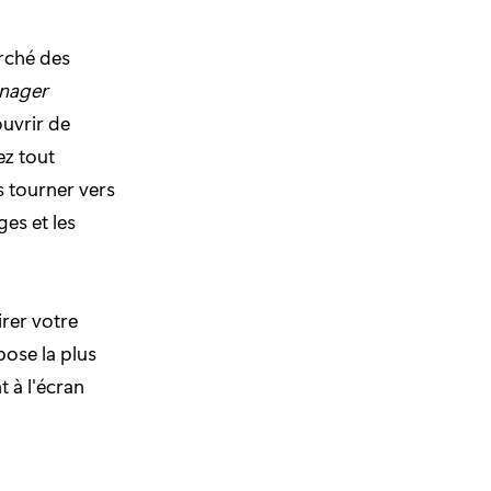
rché des
anager
uvrir de
ez tout
 tourner vers
ges et les
rer votre
pose la plus
 à l'écran