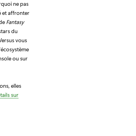
rquoi ne pas
 et affronter
ode
Fantasy
stars du
 Versus vous
l'écosystème
nsole ou sur
ns, elles
tails sur