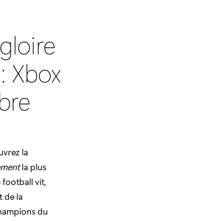
gloire
: Xbox
mbre
uvrez la
ment
la plus
ootball vit,
 de la
champions du