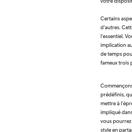
votre disposi
Certains aspe
d'autres. Cet
l'essentiel. V
implication a
de temps pour
fameux trois 
Commençons p
prédéfinis, qu
mettre à l'ép
impliqué dans
vous pourrez 
style en parta