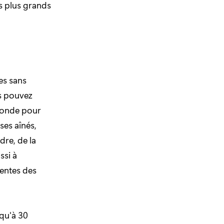
s plus grands
es sans
us pouvez
 monde pour
ses aînés,
dre, de la
ssi à
tentes des
squ'à 30