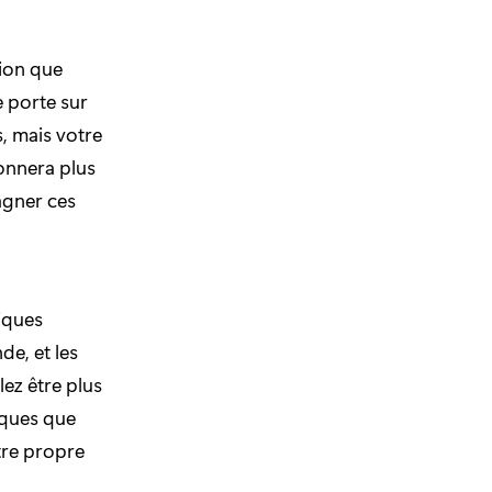
tion que
e porte sur
s, mais votre
onnera plus
agner ces
iques
de, et les
ez être plus
iques que
tre propre