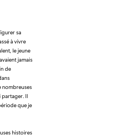
figurer sa
ssé à vivre
ent, le jeune
avaient jamais
in de
 dans
de nombreuses
 partager. Il
période que je
ses histoires