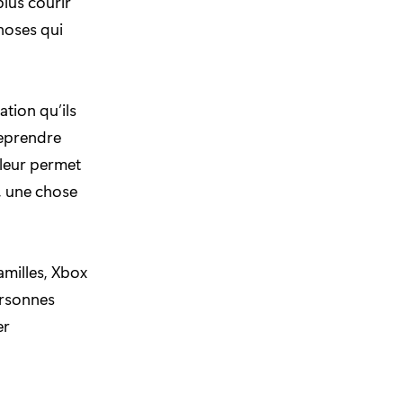
plus courir
hoses qui
ation qu’ils
reprendre
leur permet
n, une chose
amilles, Xbox
ersonnes
er