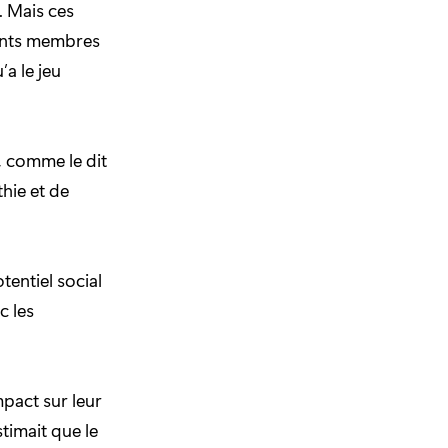
. Mais ces
rents membres
’a le jeu
e, comme le dit
hie et de
tentiel social
c les
mpact sur leur
timait que le