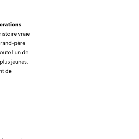
erations
histoire vraie
 grand-père
route l’un de
plus jeunes.
nt de