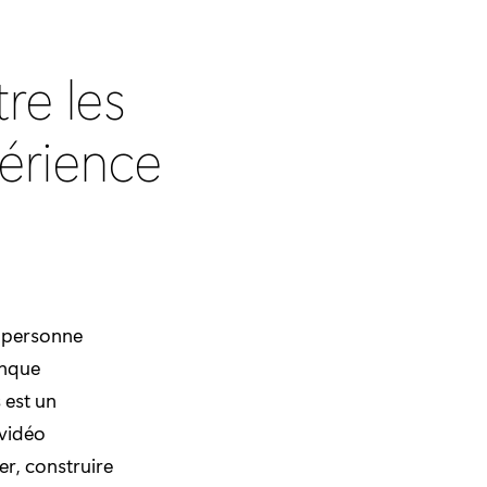
re les
périence
”
e personne
anque
 est un
 vidéo
er, construire