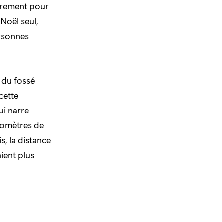
ièrement pour
Noël seul,
ersonnes
 du fossé
cette
ui narre
ilomètres de
s, la distance
aient plus