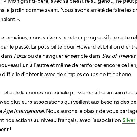
e : « Mon grand-père, avec sa blessure au genou, ne peut 
s le jardin comme avant. Nous avons arrêté de faire les c
haient ».
e semaines, nous suivons le retour progressif de cette rel
 par le passé. La possibilité pour Howard et Dhillon d’ent
dans
Forza
ou de naviguer ensemble dans
Sea of Thieves
 nouveau l’un à l’autre et même de renforcer encore ce lie
té difficile d’obtenir avec de simples coups de téléphone.
ncelle de la connexion sociale puisse renaître au sein des f
 avec plusieurs associations qui veillent aux besoins des p
me
Age International
. Nous aurons le plaisir de vous partag
 nos actions au niveau français, avec l’association
Silver
nt !