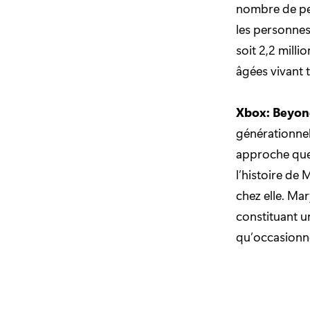
nombre de per
les personnes
soit 2,2 mill
âgées vivant 
Xbox: Beyon
générationnel
approche que 
l’histoire de 
chez elle. Ma
constituant un
qu’occasionne