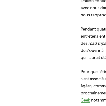
Dhillon confi
avec nous dan
nous rapproc
Pendant quatr
entretenaient
des
road trips
de s’ouvrir à
qu’il aurait é
Pour que l’éti
s’est associé
âgées, com
prochainement
Geek
notamme