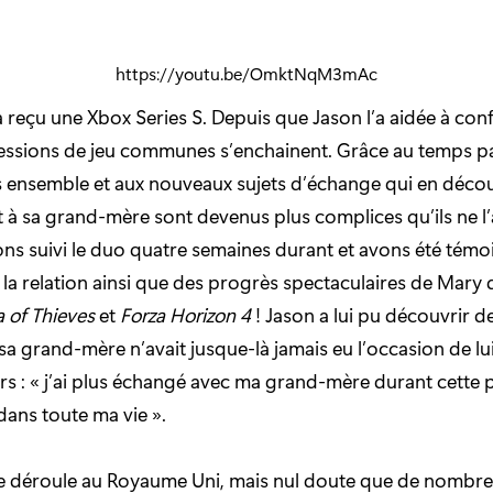
https://youtu.be/OmktNqM3mAc
a reçu une Xbox Series S. Depuis que Jason l’a aidée à con
sessions de jeu communes s’enchainent. Grâce au temps pa
 ensemble et aux nouveaux sujets d’échange qui en découl
t à sa grand-mère sont devenus plus complices qu’ils ne l’
ns suivi le duo quatre semaines durant et avons été témo
e la relation ainsi que des progrès spectaculaires de Mary
 of Thieves
et
Forza Horizon 4
! Jason a lui pu découvrir 
sa grand-mère n’avait jusque-là jamais eu l’occasion de lui
urs : « j’ai plus échangé avec ma grand-mère durant cette 
t dans toute ma vie ».
e déroule au Royaume Uni, mais nul doute que de nombreu