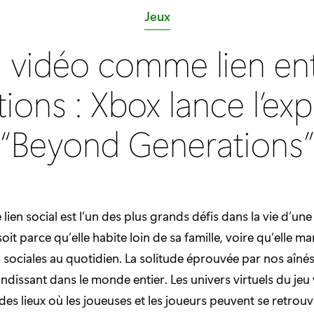
C
Jeux
a
u vidéo comme lien ent
t
é
ions : Xbox lance l’ex
g
o
“Beyond Generations
r
i
e
:
lien social est l’un des plus grands défis dans la vie d’un
oit parce qu’elle habite loin de sa famille, voire qu’elle m
s sociales au quotidien. La solitude éprouvée par nos aînés
dissant dans le monde entier. Les univers virtuels du jeu
des lieux où les joueuses et les joueurs peuvent se retrouv