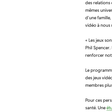
des relations 
mêmes univers
d’une famille,
vidéo à nous 
« Les jeux son
Phil Spencer.
renforcer notr
Le program
des jeux vidé
membres plus 
Pour ces perso
santé. Une
ét